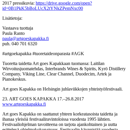
2017 pressikuvia:
https://drive.google.com/open?
id=0B1PkK5bBoLUcX2tYNkZPemNxc00
Lisätietoja:
Vastaava tuottaja
Paula Ranto
paula@artgoeskapakka.fi
puh. 040 701 6320
#artgoekapakka #tuoretaideonparasta #AGK
Tuoretta taidetta Art goes Kapakkaan tuomassa: Laitilan
Wirvoitusjuomatehdas, Interbrands Wines & Spirits, Kyrö Distillery
Company, Viking Line, Clear Channel, Duodecim, Artek ja
Pianokeskus.
Art goes Kapakka on Helsingin juhlaviikkojen yhteistyöfestivaali.
23. ART GOES KAPAKKA 17.–26.8.2017
www.artgoeskapakka.fi
Art goes Kapakka on saattanut yhteen korkeatasoista taidetta ja
ihanaa yleisöä festivaaliravintoloissa vuodesta 1995 lähtien.
Festivaaliohjelman tavoitteena on tarjota ajankohtainen ja uutta
esittelevä ohjelmakokonaisuus. Festivaalin käynnistää vuodesta