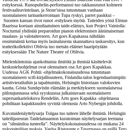
esityksessä. Runopuhelin-performanssi tuo rakkausrunot kolmeen
festivaaliravintolaan, ja Stone'sissa tutustutaan vanhaan
suomalaiseen tarinankerrontaan Tupa ryskyi, parret paukkui –
Suomen kansan rivot runot -esityksen myötä. Taiteiden yönä Elmun
Baarissa koetaan ainutlaatuinen taide-elämys, kun Project Vainiolla:
Nocturnal yhdistää preparoidun pianon elektronisen äänimaiseman
maalaus- ja valotaiteeseen. Art goes Kapakassa nähdään
ensimmäistä kertaa myös lasinalusesta skannattava taskuesitys, kun
teatterikollektiivi Oblivia tuo metsän eläimet baaripöytään
esityksessään The Nature Theatre of Oblivia.
Mielenkiintoisia ajankohtaisia ilmiöitä ja ihmisiä käsittelevät
keskusteluohjelmat ovat olennainen osa Art goes Kapakkaa.
Uudessa AGK Pohtii -ohjelmakokonaisuudessa tutustutaan
suomalaiseen scifi-kirjallisuuteen, Finlandia-talon legendaarisimpiin
artistivierailuihin ja tapahtumiin, Helsingin historiaan valokuvien
kautta, Gösta Sundqvistin elämään ja merkitykseen suomalaisessa
piilotajunnassa sekä syyskuussa julkaistavaan suomalaiseen
supersankarielokuva Rendeliin. Arto goes Kapakka -ohjelmassa
pohditaan kapakkuuden syvintä olemusta Arto Nybergin johdolla.
Kuvataidenäyttelysarja Tsiigaa tuo taiteen lähelle ihmistä. Helsingin
taiteilijaseuran Taidelainaamon kuratoiman näyttelysarjan teemana
on ”silmäniloa tunteella”. Näyttelykokonaisuudessa on mukana 24
nykytaiteilijan teoksia. Vaelsa Ristorante e Tavernassa on esillä Tero