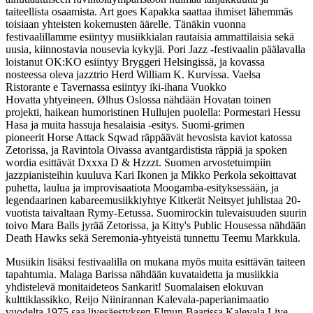
taiteellista osaamista. Art goes Kapakka saattaa ihmiset lähemmäs
toisiaan yhteisten kokemusten äärelle. Tänäkin vuonna
festivaalillamme esiintyy musiikkialan rautaisia ammattilaisia sekä
uusia, kiinnostavia nousevia kykyjä. Pori Jazz -festivaalin päälavalla
loistanut OK:KO esiintyy Bryggeri Helsingissä, ja kovassa
nosteessa oleva jazztrio Herd William K. Kurvissa. Vaelsa
Ristorante e Tavernassa esiintyy iki-ihana Vuokko
Hovatta yhtyeineen. Ølhus Oslossa nähdään Hovatan toinen
projekti, haikean humoristinen Hullujen puolella: Pormestari Hessu
Hasa ja muita hassuja hesalaisia -esitys. Suomi-grimen
pioneerit Horse Attack Sqwad räppäävät hevosista kaviot katossa
Zetorissa, ja Ravintola Oivassa avantgardistista räppiä ja spoken
wordia esittävät Dxxxa D & Hzzzt. Suomen arvostetuimpiin
jazzpianisteihin kuuluva Kari Ikonen ja Mikko Perkola sekoittavat
puhetta, laulua ja improvisaatiota Moogamba-esityksessään, ja
legendaarinen kabareemusiikkiyhtye Kitkerät Neitsyet juhlistaa 20-
vuotista taivaltaan Rymy-Eetussa. Suomirockin tulevaisuuden suurin
toivo Mara Balls jyrää Zetorissa, ja Kitty's Public Housessa nähdään
Death Hawks sekä Seremonia-yhtyeistä tunnettu Teemu Markkula.
Musiikin lisäksi festivaalilla on mukana myös muita esittävän taiteen
tapahtumia. Malaga Barissa nähdään kuvataidetta ja musiikkia
yhdistelevä monitaideteos Sankarit! Suomalaisen elokuvan
kulttiklassikko, Reijo Niinirannan Kalevala-paperianimaatio
vuodelta 1975 saa livesäestyksen Elmun Baarissa Kalevala Live -