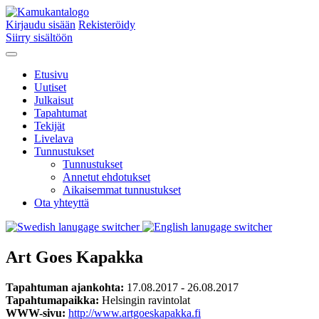
Kirjaudu sisään
Rekisteröidy
Siirry sisältöön
Etusivu
Uutiset
Julkaisut
Tapahtumat
Tekijät
Livelava
Tunnustukset
Tunnustukset
Annetut ehdotukset
Aikaisemmat tunnustukset
Ota yhteyttä
Art Goes Kapakka
Tapahtuman ajankohta:
17.08.2017 - 26.08.2017
Tapahtumapaikka:
Helsingin ravintolat
WWW-sivu:
http://www.artgoeskapakka.fi