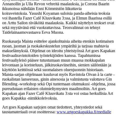
Annanollin ja Ulla Revon vehreitä maalauksia, ja Corona Baarin
ikkunoissa nähdään Enni Kömmistön liikuttavia
koiraveistoksia. Yasushi Koyaman suloisia panda-aiheisia teoksia
voi ihastella Fazer Café Kluuvikatu 3:ssa, ja Elmun Baarissa esillä
on Arttu Sailon räväköitä maalauksia. Kaikki näyttelyn teokset ovat
sekä myytävänä että vuokrattavissa. Teosvalinnat on tehnyt
Taidelainaamovastaava Eeva Muona.
Ruokasarja Maista esittelee ajankohtaisia aiheita etenkin kotimaisen
ruoan, juoman ja ruokakeskustelun ympäriltä ja tarjoaa mahtavia
makuelämyksiä. Ohjelmat on ideoitu yhteistyössä Art goes Kapakan
festivaaliravintoloiden työntekijöiden kanssa. Tapahtumissa
festivaaliyleisö pääsee tutustumaan muun muassa mokkapalan
leivontaan ja koristeluun, jälkiruokaviineihin, sienien säilöntään ja
käyttöön keittiössä sekä suomalaisen oluenjuonnin historiaan.
Maista-sarjan ohjelmaan kuuluvat myös Ravintola Oivan à la carte -
ruokalistan lanseeraus, ginin ainesosia ja valmistusta valottava Gin
Blending -workshop sekä Opi tuntemaan olutmakusi -ohjelma, jossa
pureudutaan erilaisten olutmieltymysten maailmoihin. Art goes
Kapakan ajan Fazer Café Kluuvikatu 3:sta voi ostaa herkullisia Art
goes Kapakka -nimikkoleivoksia.
Art goes Kapakan sarjojen omat tiedotteet, yhteystiedot sekä
taustamateriaali ovat osoitteessa:
www.artgoeskapakka.fi/medialle