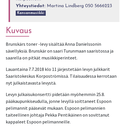
Yhteystiedot:
Martina Lindberg 050 5666223
Kansanmusiikki
Kuvaus
Brunskärs toner -levy sisältää Anna Danielssonin
sävellyksiä. Brunskär on saari Turunmaan saaristossa ja
saarella on pitkät musiikkiperinteet.
Lauantaina 7.7.2018 klo 11 järjestetään levyn julkkarit
Saaristokeskus Korpoströmissä. Tilaisuudessa kerrotaan
nyt julkaistavasta levystä.
Levyn julkaisukonsertti pidetään myöhemmin 25.8.
pääkaupunkiseudulla, jonne levyllä soittaneet Espoon
pelimannit pääsevät mukaan. Espoon pelimannien
taiteellinen johtaja Pekka Pentikäinen on sovittanut
kappaleet Espoon pelimanneille.