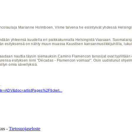
ncolaulaja Marianne Holmboen. Viime talvena he esiintyivät yhdessä Helsingi
dään yhteensä kuudella eri paikkakunnalla Helsingistä Vaasaan. Suomalaisjäse
dän esityksensä on nähty muun muassa Kaustisen kansanmusiikkijuhlilla, luku
aadaan nauttia täysin siemauksin.Camino Flamencon tanssijat ovat tyyliltään 
juurensa esityksen nimi "Décadas - Flamencon voimaa!". Osin uudistunut ohjelmi
iityn omia sävellyksiä.
.
liate=ADV&doc=artistPages%2Fticket...
kus -
Tietosuojaseloste