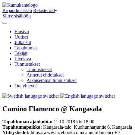
Kirjaudu sisään
Rekisteröidy
Siirry sisältöön
Etusivu
Uutiset
Julkaisut
Tapahtumat
Tekijät
Livelava
Tunnustukset
Tunnustukset
Annetut ehdotukset
Aikaisemmat tunnustukset
Ota yhteyttä
Camino Flamenco @ Kangasala
Tapahtuman ajankohta:
11.10.2018 klo 18:00
Tapahtumapaikka:
Kangasala-talo, Kuohunharjuntie 6, Kangasala
Yhteystiedot:
https://www.facebook.com/caminoflamencoFI/