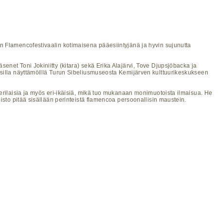
n Flamencofestivaalin kotimaisena pääesiintyjänä ja hyvin sujunutta
net Toni Jokiniitty (kitara) sekä Erika Alajärvi, Tove Djupsjöbacka ja
isilla näyttämöillä Turun Sibeliusmuseosta Kemijärven kulttuurikeskukseen
erilaisia ja myös eri-ikäisiä, mikä tuo mukanaan monimuotoista ilmaisua. He
sto pitää sisällään perinteistä flamencoa persoonallisin maustein.