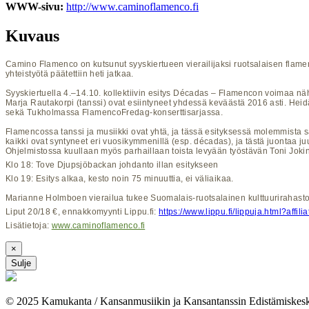
WWW-sivu:
http://www.caminoflamenco.fi
Kuvaus
Camino Flamenco on kutsunut syyskiertueen vierailijaksi ruotsalaisen flame
yhteistyötä päätettiin heti jatkaa.
Syyskiertuella 4.–14.10. kollektiivin esitys Décadas – Flamencon voimaa näh
Marja Rautakorpi (tanssi) ovat esiintyneet yhdessä keväästä 2016 asti. Hei
sekä Tukholmassa FlamencoFredag-konserttisarjassa.
Flamencossa tanssi ja musiikki ovat yhtä, ja tässä esityksessä molemmista s
kaikki ovat syntyneet eri vuosikymmenillä (esp. décadas), ja tästä juontaa 
Ohjelmistossa kuullaan myös parhaillaan toista levyään työstävän Toni Jokin
Klo 18: Tove Djupsjöbackan johdanto illan esitykseen
Klo 19: Esitys alkaa, kesto noin 75 minuuttia, ei väliaikaa.
Marianne Holmboen vierailua tukee Suomalais-ruotsalainen kulttuurirahasto
Liput 20/18 €, ennakkomyynti Lippu.fi:
https://www.lippu.fi/lippuja.html?affi
Lisätietoja:
www.caminoflamenco.fi
×
Sulje
© 2025 Kamukanta / Kansanmusiikin ja Kansantanssin Edistämiskes