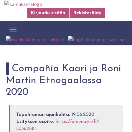
Kirjaudu sisään
Rekisteröidy
Compañía Kaari ja Roni
Martin Etnogaalassa
2020
Tapahtuman ajankohta:
19.06.2020
Esityksen osoite:
https://areena.yle.fi/1-
50362884