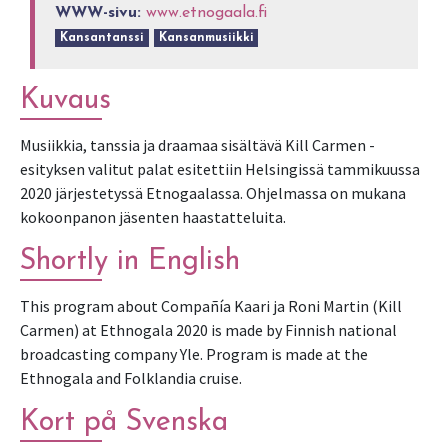
WWW-sivu:
www.etnogaala.fi
Kansantanssi
Kansanmusiikki
Kuvaus
Musiikkia, tanssia ja draamaa sisältävä Kill Carmen -
esityksen valitut palat esitettiin Helsingissä tammikuussa
2020 järjestetyssä Etnogaalassa. Ohjelmassa on mukana
kokoonpanon jäsenten haastatteluita.
Shortly in English
This program about Compañía Kaari ja Roni Martin (Kill
Carmen) at Ethnogala 2020 is made by Finnish national
broadcasting company Yle. Program is made at the
Ethnogala and Folklandia cruise.
Kort på Svenska