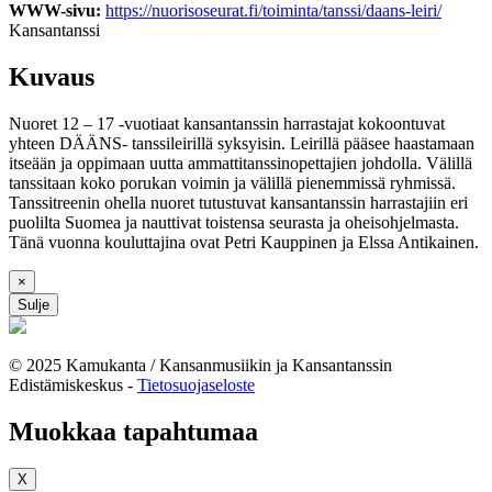
WWW-sivu:
https://nuorisoseurat.fi/toiminta/tanssi/daans-leiri/
Kansantanssi
Kuvaus
Nuoret 12 – 17 -vuotiaat kansantanssin harrastajat kokoontuvat
yhteen DÄÄNS- tanssileirillä syksyisin. Leirillä pääsee haastamaan
itseään ja oppimaan uutta ammattitanssinopettajien johdolla. Välillä
tanssitaan koko porukan voimin ja välillä pienemmissä ryhmissä.
Tanssitreenin ohella nuoret tutustuvat kansantanssin harrastajiin eri
puolilta Suomea ja nauttivat toistensa seurasta ja oheisohjelmasta.
Tänä vuonna kouluttajina ovat Petri Kauppinen ja Elssa Antikainen.
×
Sulje
© 2025 Kamukanta / Kansanmusiikin ja Kansantanssin
Edistämiskeskus -
Tietosuojaseloste
Muokkaa tapahtumaa
X