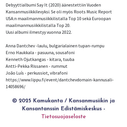
Debyyttialbumi Say It (2020) äänestettiin Vuoden
Kansanmusiikkilevyksi. Se oli myös Roots Music Report
USA:n maailmanmusiikkilistalla Top 10 sekä Euroopan
maailmanmusiikkilistalla Top 20.
Uusi albumi ilmestyy vuonna 2022.
Anna Dantchev -laulu, bulgarialainen tupan-rumpu
Erno Haukkala - pasuuna, sousafoni
Kenneth Ojutkangas - kitara, tuuba
Antti-Pekka Rissanen - rummut
João Luís - perkussiot, vibrafoni
https://www.lippu.fi/event/dantchevdomain-kannusali-
14058696/
© 2025 Kamukanta / Kansanmusiikin ja
Kansantanssin Edistämiskeskus -
Tietosuojaseloste