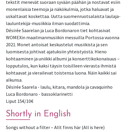
tekstit menevät suoraan syvään päähän ja nostavat esiin
monenlaisia teemoja ja näkökulmia, jotka haluavat ja
uskaltavat koskettaa. Uutta suomenruotsalaista laulaja-
lauluntekijä-musiikkia ilman suodattimia.
Désirée Saarelan ja Luca Bordonaron tiet kohtasivat
WOMEXin maailmanmusiikin messuilla Portossa vuonna
2021. Monet antoisat keskustelut musiikista ja sen
luomisesta johtivat ajatuksiin yhteistyöstä. Hieno
kohtaaminen ja uniikki albumi ja konserttikokonaisuus –
lopputulos, kun kaksi täysin toisilleen vierasta ihmistä
kohtaavat ja vierailevat toistensa luona. Näin kaikki sai
alkunsa.
Désirée Saarela - laulu, kitara, mandola ja cavaquinho
Luca Bordonaro - bassoklarinetti
Liput 15€/10€
Shortly in English
Songs without a filter – Allt finns här (All is here)