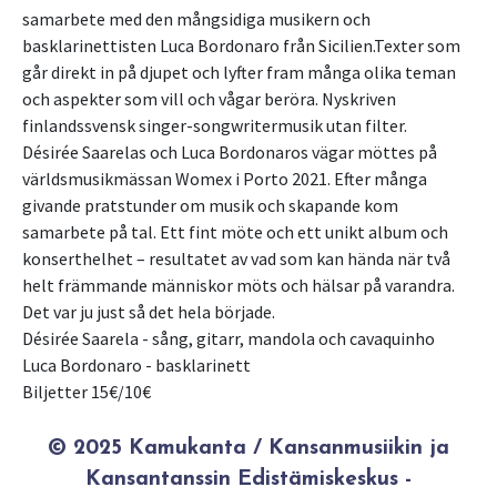
samarbete med den mångsidiga musikern och
basklarinettisten Luca Bordonaro från Sicilien.Texter som
går direkt in på djupet och lyfter fram många olika teman
och aspekter som vill och vågar beröra. Nyskriven
finlandssvensk singer-songwritermusik utan filter.
Désirée Saarelas och Luca Bordonaros vägar möttes på
världsmusikmässan Womex i Porto 2021. Efter många
givande pratstunder om musik och skapande kom
samarbete på tal. Ett fint möte och ett unikt album och
konserthelhet – resultatet av vad som kan hända när två
helt främmande människor möts och hälsar på varandra.
Det var ju just så det hela började.
Désirée Saarela - sång, gitarr, mandola och cavaquinho
Luca Bordonaro - basklarinett
© 2025 Kamukanta / Kansanmusiikin ja
Kansantanssin Edistämiskeskus -