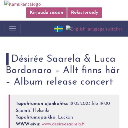
Kirjaudu sisään
Rekisteröidy
Désirée Saarela & Luca
Bordonaro – Allt finns här
– Album release concert
Tapahtuman ajankohta:
12.05.2023 klo 19:00
Sijainti:
Helsinki
Tapahtumapaikka:
Luckan
WWW-sivu:
www.desireesaarela.fi