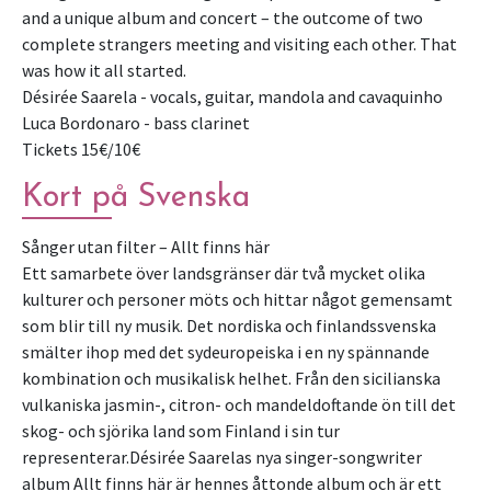
and a unique album and concert – the outcome of two
complete strangers meeting and visiting each other. That
was how it all started.
Désirée Saarela - vocals, guitar, mandola and cavaquinho
Luca Bordonaro - bass clarinet
Kort på Svenska
Sånger utan filter – Allt finns här
Ett samarbete över landsgränser där två mycket olika
kulturer och personer möts och hittar något gemensamt
som blir till ny musik. Det nordiska och finlandssvenska
smälter ihop med det sydeuropeiska i en ny spännande
kombination och musikalisk helhet. Från den sicilianska
vulkaniska jasmin-, citron- och mandeldoftande ön till det
skog- och sjörika land som Finland i sin tur
representerar.Désirée Saarelas nya singer-songwriter
album Allt finns här är hennes åttonde album och är ett