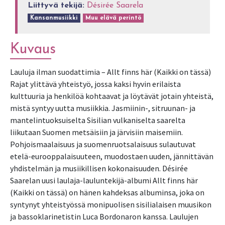
Liittyvä tekijä:
Désirée Saarela
Kansanmusiikki
Muu elävä perintö
Kuvaus
Lauluja ilman suodattimia – Allt finns här (Kaikki on tässä)
Rajat ylittävä yhteistyö, jossa kaksi hyvin erilaista
kulttuuria ja henkilöä kohtaavat ja löytävät jotain yhteistä,
mistä syntyy uutta musiikkia. Jasmiinin-, sitruunan- ja
mantelintuoksuiselta Sisilian vulkaniselta saarelta
liikutaan Suomen metsäisiin ja järvisiin maisemiin.
Pohjoismaalaisuus ja suomenruotsalaisuus sulautuvat
etelä-eurooppalaisuuteen, muodostaen uuden, jännittävän
yhdistelmän ja musiikillisen kokonaisuuden. Désirée
Saarelan uusi laulaja-lauluntekijä-albumi Allt finns här
(Kaikki on tässä) on hänen kahdeksas albuminsa, joka on
syntynyt yhteistyössä monipuolisen sisilialaisen muusikon
ja bassoklarinetistin Luca Bordonaron kanssa. Laulujen