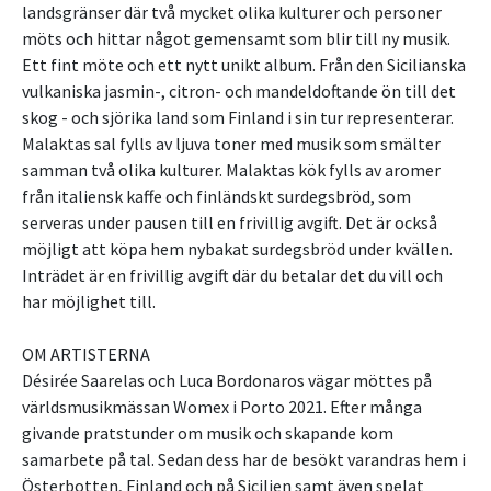
landsgränser där två mycket olika kulturer och personer
möts och hittar något gemensamt som blir till ny musik.
Ett fint möte och ett nytt unikt album. Från den Sicilianska
vulkaniska jasmin-, citron- och mandeldoftande ön till det
skog - och sjörika land som Finland i sin tur representerar.
Malaktas sal fylls av ljuva toner med musik som smälter
samman två olika kulturer. Malaktas kök fylls av aromer
från italiensk kaffe och finländskt surdegsbröd, som
serveras under pausen till en frivillig avgift. Det är också
möjligt att köpa hem nybakat surdegsbröd under kvällen.
Inträdet är en frivillig avgift där du betalar det du vill och
har möjlighet till.
OM ARTISTERNA
Désirée Saarelas och Luca Bordonaros vägar möttes på
världsmusikmässan Womex i Porto 2021. Efter många
givande pratstunder om musik och skapande kom
samarbete på tal. Sedan dess har de besökt varandras hem i
Österbotten, Finland och på Sicilien samt även spelat