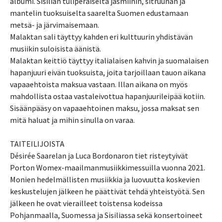
albumi. Sisilian tuliperäiseltä jasmiinin, sitruunan ja
mantelin tuoksuiselta saarelta Suomen edustamaan
metsä- ja järvimaisemaan.
Malaktan sali täyttyy kahden eri kulttuurin yhdistävän
musiikin suloisista äänistä.
Malaktan keittiö täyttyy italialaisen kahvin ja suomalaisen
hapanjuuri eivän tuoksuista, joita tarjoillaan tauon aikana
vapaaehtoista maksua vastaan. Illan aikana on myös
mahdollista ostaa vastaleivottua hapanjuurileipää kotiin.
Sisäänpääsy on vapaaehtoinen maksu, jossa maksat sen
mitä haluat ja mihin sinulla on varaa.
TAITEILIJOISTA
Désirée Saarelan ja Luca Bordonaron tiet risteytyivät
Porton Womex-maailmanmusiikkimessuilla vuonna 2021.
Monien hedelmällisten musiikkia ja luovuutta koskevien
keskustelujen jälkeen he päättivät tehdä yhteistyötä. Sen
jälkeen he ovat vierailleet toistensa kodeissa
Pohjanmaalla, Suomessa ja Sisiliassa sekä konsertoineet