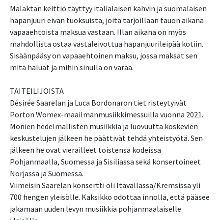
Malaktan keittiö täyttyy italialaisen kahvin ja suomalaisen
hapanjuuri eivän tuoksuista, joita tarjoillaan tauon aikana
vapaaehtoista maksua vastaan. Illan aikana on myös
mahdollista ostaa vastaleivottua hapanjuurileipää kotiin.
Sisäänpääsy on vapaaehtoinen maksu, jossa maksat sen
mitä haluat ja mihin sinulla on varaa.
TAITEILIJOISTA
Désirée Saarelan ja Luca Bordonaron tiet risteytyivät
Porton Womex-maailmanmusiikkimessuilla vuonna 2021.
Monien hedelmällisten musiikkia ja luovuutta koskevien
keskustelujen jälkeen he päättivät tehdä yhteistyötä. Sen
jälkeen he ovat vierailleet toistensa kodeissa
Pohjanmaalla, Suomessa ja Sisiliassa sekä konsertoineet
Norjassa ja Suomessa.
Viimeisin Saarelan konsertti oli Itävallassa/Kremsissä yli
700 hengen yleisölle. Kaksikko odottaa innolla, että pääsee
jakamaan uuden levyn musiikkia pohjanmaalaiselle