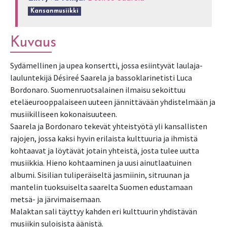
Kansanmusiikki
Kuvaus
Sydämellinen ja upea konsertti, jossa esiintyvät laulaja-
lauluntekijä Désireé Saarela ja bassoklarinetisti Luca
Bordonaro. Suomenruotsalainen ilmaisu sekoittuu
eteläeurooppalaiseen uuteen jännittävään yhdistelmään ja
musiikilliseen kokonaisuuteen.
Saarela ja Bordonaro tekevät yhteistyötä yli kansallisten
rajojen, jossa kaksi hyvin erilaista kulttuuria ja ihmistä
kohtaavat ja löytävät jotain yhteistä, josta tulee uutta
musiikkia. Hieno kohtaaminen ja uusi ainutlaatuinen
albumi. Sisilian tuliperäiseltä jasmiinin, sitruunan ja
mantelin tuoksuiselta saarelta Suomen edustamaan
metsä- ja järvimaisemaan.
Malaktan sali täyttyy kahden eri kulttuurin yhdistävän
musiikin suloisista äänistä.