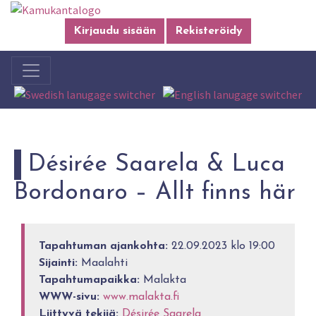
Kirjaudu sisään
Rekisteröidy
Désirée Saarela & Luca
Bordonaro – Allt finns här
Tapahtuman ajankohta:
22.09.2023 klo 19:00
Sijainti:
Maalahti
Tapahtumapaikka:
Malakta
WWW-sivu:
www.malakta.fi
Liittyvä tekijä:
Désirée Saarela