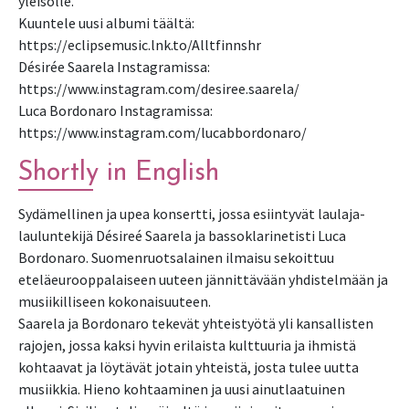
yleisölle.
Kuuntele uusi albumi täältä:
https://eclipsemusic.lnk.to/Alltfinnshr
Désirée Saarela Instagramissa:
https://www.instagram.com/desiree.saarela/
Luca Bordonaro Instagramissa:
https://www.instagram.com/lucabbordonaro/
Shortly in English
Sydämellinen ja upea konsertti, jossa esiintyvät laulaja-
lauluntekijä Désireé Saarela ja bassoklarinetisti Luca
Bordonaro. Suomenruotsalainen ilmaisu sekoittuu
eteläeurooppalaiseen uuteen jännittävään yhdistelmään ja
musiikilliseen kokonaisuuteen.
Saarela ja Bordonaro tekevät yhteistyötä yli kansallisten
rajojen, jossa kaksi hyvin erilaista kulttuuria ja ihmistä
kohtaavat ja löytävät jotain yhteistä, josta tulee uutta
musiikkia. Hieno kohtaaminen ja uusi ainutlaatuinen