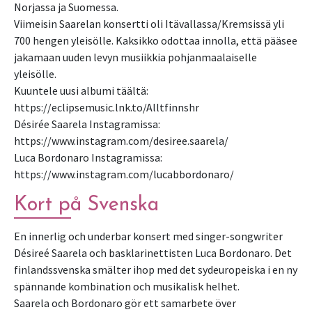
Norjassa ja Suomessa.
Viimeisin Saarelan konsertti oli Itävallassa/Kremsissä yli
700 hengen yleisölle. Kaksikko odottaa innolla, että pääsee
jakamaan uuden levyn musiikkia pohjanmaalaiselle
yleisölle.
Kuuntele uusi albumi täältä:
https://eclipsemusic.lnk.to/Alltfinnshr
Désirée Saarela Instagramissa:
https://www.instagram.com/desiree.saarela/
Luca Bordonaro Instagramissa:
https://www.instagram.com/lucabbordonaro/
Kort på Svenska
En innerlig och underbar konsert med singer-songwriter
Désireé Saarela och basklarinettisten Luca Bordonaro. Det
finlandssvenska smälter ihop med det sydeuropeiska i en ny
spännande kombination och musikalisk helhet.
Saarela och Bordonaro gör ett samarbete över