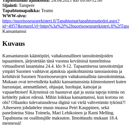
Tapahtuman ajankohta:
24.04.2021 klo 09:00-12:00
Sijainti:
Tampere
Tapahtumapaikka:
Teams
WWW-sivu:
https://nuorisoseurarekisteri.fi/Tapahtumat/tapahtumatiedot.aspx?
id=4957&returnUrl=https%3a%2f%2fnuorisoseurarekisteri.fi%2fTapa
Kansantanssi
Kuvaus
Kansantanssin kääntöpiiri, valtakunnallinen tanssitoimijoiden
tapaaminen, järjestetään tänä vuonna keväisissä tunnelmissa
virtuaalisesti lauantaina 24.4. klo 9-12. Tapaamisessa tanssitoimijat
ympäri Suomen vaihtavat ajatuksia ajankohtaisista tanssiasioista ja
kehittävät Suomen Nuorisoseurojen valtakunnallista tanssitoimintaa.
Mukaan ovat tervetulleita kaikki kansantanssista kiinnostuneet kuten
harrastajat, ammattilaiset, ohjaajat, huoltajat, katsojat ja
vapaaehtoiset! Käynnissä on haastavat ajat ja uusia tapoja toimia on
kehitelty pakon edessä. Mihin loikkaa kansantanssi, kun korona on
ohi? Ollaanko tulevaisuudessa diginä vai vielä vahvemmin tykönä?!
Aiheeseen johdattelee muun muassa Petri Kauppinen, sekä
panelisteina Siina Toimela, Mari Lehikoinen ja Rami Melling.
Tapahtuma on osallistujille maksuton. Ilmoittaudu mukaan 18.4.
mennessä!