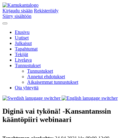
Kirjaudu sisään
Rekisteröidy
Siirry sisältöön
Etusivu
Uutiset
Julkaisut
Tapahtumat
Tekijät
Livelava
Tunnustukset
Tunnustukset
Annetut ehdotukset
Aikaisemmat tunnustukset
Ota yhteyttä
Diginä vai tykönä! -Kansantanssin
kääntöpiiri webinaari