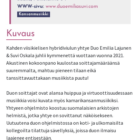
WWW-sivu:
www.duoemiliasuvi.com
Kansanmusiikki
Kuvaus
Kahden viisikielisen hybridiviulun yhtye Duo Emilia Lajunen
& Suvi Oskala juhlii kymmenettä vuottaan vuonna 2021.
Akustinen kokoonpano kuulostaa soittajamääräänsä
suuremmalta, mahtuu pieneen tilaan eikä
tanssittavuuttakaan musiikista puutu!
Duon soittajat ovat alansa huippua ja virtuoottisuudessaan
musiikkia voisi kuvata myös kamarikansanmusiikiksi.
Yhtyeen ohjelmisto koostuu suomalaisien arkistojen
helmistä, jotka yhtye on sovittanut näköisekseen.
Uutuutena duon ohjelmistossa on koti- ja ulkomaisilta
kollegoilta tilattuja sävellyksiä, joissa duon ilmaisu
laajenee entisestään.