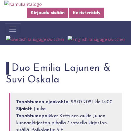
Kirjaudu sisään
Rekisteröidy
Duo Emilia Lajunen &
Suvi Oskala
Tapahtuman ajankohta:
29.07.2021 klo 14:00
Sijainti:
Juuka
Tapahtumapaikka:
Kettusen aukio Juuan
kunnankirjaston pihalla / sateella kirjaston
sisällä, Poikolantie 6 F