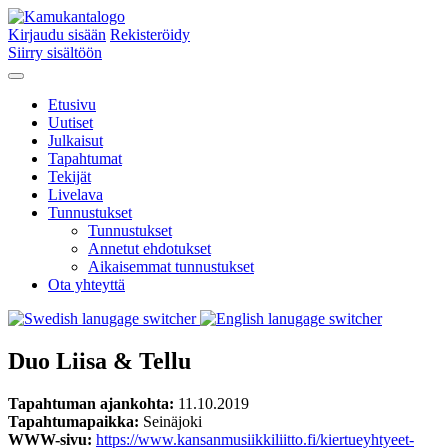
Kirjaudu sisään
Rekisteröidy
Siirry sisältöön
Etusivu
Uutiset
Julkaisut
Tapahtumat
Tekijät
Livelava
Tunnustukset
Tunnustukset
Annetut ehdotukset
Aikaisemmat tunnustukset
Ota yhteyttä
Duo Liisa & Tellu
Tapahtuman ajankohta:
11.10.2019
Tapahtumapaikka:
Seinäjoki
WWW-sivu:
https://www.kansanmusiikkiliitto.fi/kiertueyhtyeet-