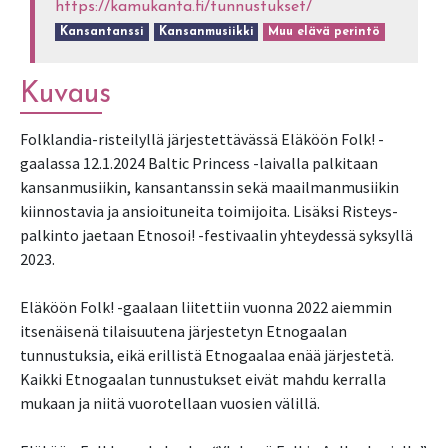
https://kamukanta.fi/tunnustukset/
Kansantanssi
Kansanmusiikki
Muu elävä perintö
Kuvaus
Folklandia-risteilyllä järjestettävässä Eläköön Folk! -
gaalassa 12.1.2024 Baltic Princess -laivalla palkitaan
kansanmusiikin, kansantanssin sekä maailmanmusiikin
kiinnostavia ja ansioituneita toimijoita. Lisäksi Risteys-
palkinto jaetaan Etnosoi! -festivaalin yhteydessä syksyllä
2023.
Eläköön Folk! -gaalaan liitettiin vuonna 2022 aiemmin
itsenäisenä tilaisuutena järjestetyn Etnogaalan
tunnustuksia, eikä erillistä Etnogaalaa enää järjestetä.
Kaikki Etnogaalan tunnustukset eivät mahdu kerralla
mukaan ja niitä vuorotellaan vuosien välillä.