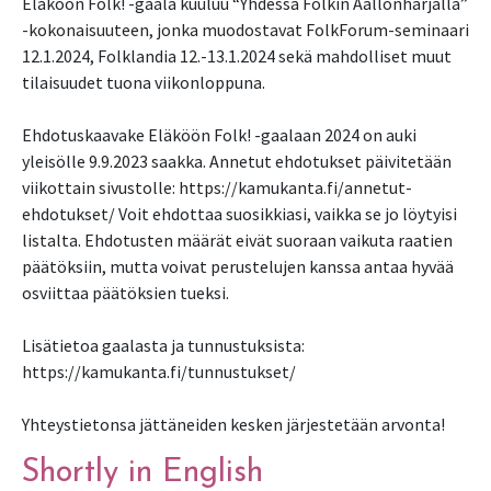
Eläköön Folk! -gaala kuuluu “Yhdessä Folkin Aallonharjalla”
-kokonaisuuteen, jonka muodostavat FolkForum-seminaari
12.1.2024, Folklandia 12.-13.1.2024 sekä mahdolliset muut
tilaisuudet tuona viikonloppuna.
Ehdotuskaavake Eläköön Folk! -gaalaan 2024 on auki
yleisölle 9.9.2023 saakka. Annetut ehdotukset päivitetään
viikottain sivustolle: https://kamukanta.fi/annetut-
ehdotukset/ Voit ehdottaa suosikkiasi, vaikka se jo löytyisi
listalta. Ehdotusten määrät eivät suoraan vaikuta raatien
päätöksiin, mutta voivat perustelujen kanssa antaa hyvää
osviittaa päätöksien tueksi.
Lisätietoa gaalasta ja tunnustuksista:
https://kamukanta.fi/tunnustukset/
Yhteystietonsa jättäneiden kesken järjestetään arvonta!
Shortly in English