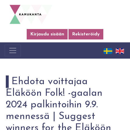
Kirjaudu sisään
Rekisteröidy
Ehdota voittajaa
Eläköön Folk! -gaalan
2024 palkintoihin 9.9.
mennessä | Suggest
winners for the Eläköön