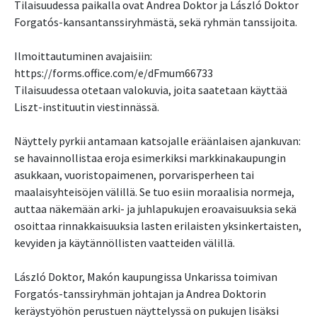
Tilaisuudessa paikalla ovat Andrea Doktor ja László Doktor
Forgatós-kansantanssiryhmästä, sekä ryhmän tanssijoita.
Ilmoittautuminen avajaisiin:
https://forms.office.com/e/dFmum66733
Tilaisuudessa otetaan valokuvia, joita saatetaan käyttää
Liszt-instituutin viestinnässä.
Näyttely pyrkii antamaan katsojalle eräänlaisen ajankuvan:
se havainnollistaa eroja esimerkiksi markkinakaupungin
asukkaan, vuoristopaimenen, porvarisperheen tai
maalaisyhteisöjen välillä. Se tuo esiin moraalisia normeja,
auttaa näkemään arki- ja juhlapukujen eroavaisuuksia sekä
osoittaa rinnakkaisuuksia lasten erilaisten yksinkertaisten,
kevyiden ja käytännöllisten vaatteiden välillä.
László Doktor, Makón kaupungissa Unkarissa toimivan
Forgatós-tanssiryhmän johtajan ja Andrea Doktorin
keräystyöhön perustuen näyttelyssä on pukujen lisäksi