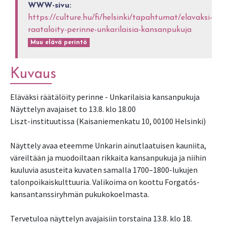
WWW-sivu:
https://culture.hu/fi/helsinki/tapahtumat/elavaksi-
raataloity-perinne-unkarilaisia-kansanpukuja
Muu elävä perintö
Kuvaus
Eläväksi räätälöity perinne - Unkarilaisia kansanpukuja
Näyttelyn avajaiset to 13.8. klo 18.00
Liszt-instituutissa (Kaisaniemenkatu 10, 00100 Helsinki)
Näyttely avaa eteemme Unkarin ainutlaatuisen kauniita,
väreiltään ja muodoiltaan rikkaita kansanpukuja ja niihin
kuuluvia asusteita kuvaten samalla 1700–1800-lukujen
talonpoikaiskulttuuria. Valikoima on koottu Forgatós-
kansantanssiryhmän pukukokoelmasta.
Tervetuloa näyttelyn avajaisiin torstaina 13.8. klo 18.