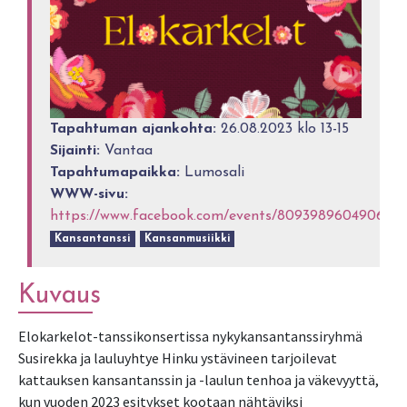
Tapahtuman ajankohta:
26.08.2023 klo 13-15
Sijainti:
Vantaa
Tapahtumapaikka:
Lumosali
WWW-sivu:
https://www.facebook.com/events/809398960490630
Kansantanssi
Kansanmusiikki
Kuvaus
Elokarkelot-tanssikonsertissa nykykansantanssiryhmä
Susirekka ja lauluyhtye Hinku ystävineen tarjoilevat
kattauksen kansantanssin ja -laulun tenhoa ja väkevyyttä,
kun vuoden 2023 esitykset kootaan nähtäviksi