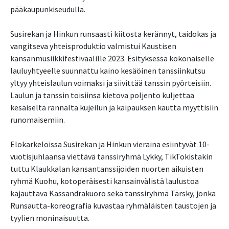
pääkaupunkiseudulla.
Susirekan ja Hinkun runsaasti kiitosta kerännyt, taidokas ja
vangitseva yhteisproduktio valmistui Kaustisen
kansanmusiikkifestivaalille 2023. Esityksessä kokonaiselle
lauluyhtyeelle suunnattu kaino kesäöinen tanssiinkutsu
yltyy yhteislaulun voimaksi ja siivittää tanssin pyörteisiin.
Laulun ja tanssin toisiinsa kietova poljento kuljettaa
kesäiseltä rannalta kujeilun ja kaipauksen kautta myyttisiin
runomaisemiin.
Elokarkeloissa Susirekan ja Hinkun vieraina esiintyvät 10-
vuotisjuhlaansa viettävä tanssiryhmä Lykky, TikTokistakin
tuttu Klaukkalan kansantanssijoiden nuorten aikuisten
ryhmä Kuohu, kotoperäisesti kansainvälistä laulustoa
kajauttava Kassandrakuoro sekä tanssiryhmä Tärsky, jonka
Runsautta-koreografia kuvastaa ryhmäläisten taustojen ja
tyylien moninaisuutta.