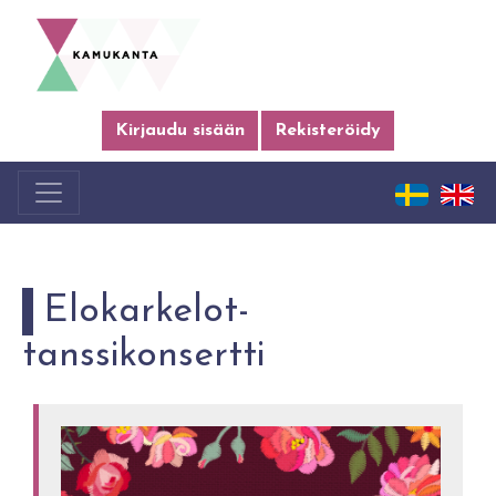
Kirjaudu sisään
Rekisteröidy
Elokarkelot-
tanssikonsertti