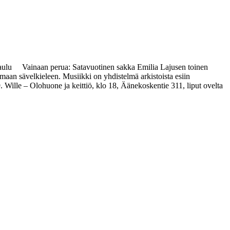
 laulu Vainaan perua: Satavuotinen sakka Emilia Lajusen toinen
maan sävelkieleen. Musiikki on yhdistelmä arkistoista esiin
. Wille – Olohuone ja keittiö, klo 18, Äänekoskentie 311, liput ovelta