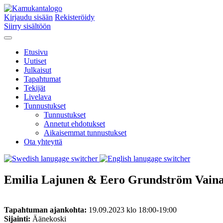
Kirjaudu sisään
Rekisteröidy
Siirry sisältöön
Etusivu
Uutiset
Julkaisut
Tapahtumat
Tekijät
Livelava
Tunnustukset
Tunnustukset
Annetut ehdotukset
Aikaisemmat tunnustukset
Ota yhteyttä
Emilia Lajunen & Eero Grundström Vainaan
Tapahtuman ajankohta:
19.09.2023 klo 18:00-19:00
Sijainti:
Äänekoski