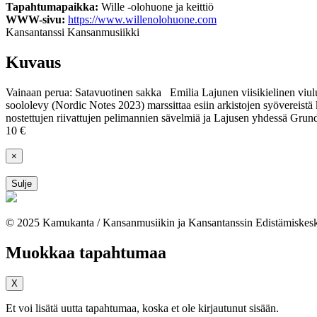
Tapahtumapaikka:
Wille -olohuone ja keittiö
WWW-sivu:
https://www.willenolohuone.com
Kansantanssi
Kansanmusiikki
Kuvaus
Vainaan perua: Satavuotinen sakka Emilia Lajunen viisikielinen viul
soololevy (Nordic Notes 2023) marssittaa esiin arkistojen syövereistä
nostettujen riivattujen pelimannien sävelmiä ja Lajusen yhdessä Grunds
10 €
×
Sulje
© 2025 Kamukanta / Kansanmusiikin ja Kansantanssin Edistämiskes
Muokkaa tapahtumaa
X
Et voi lisätä uutta tapahtumaa, koska et ole kirjautunut sisään.