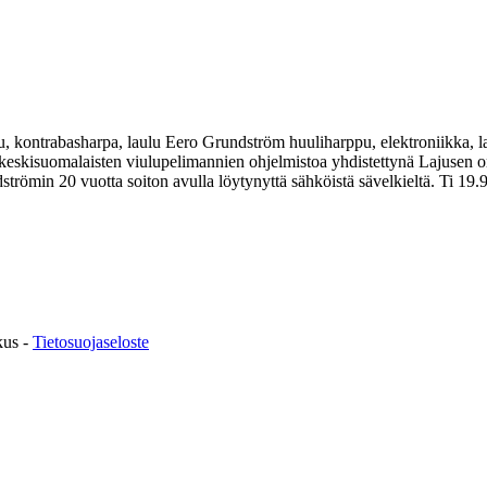
u, kontrabasharpa, laulu Eero Grundström huuliharppu, elektroniikka,
 keskisuomalaisten viulupelimannien ohjelmistoa yhdistettynä Lajusen o
trömin 20 vuotta soiton avulla löytynyttä sähköistä sävelkieltä. Ti 19.9
kus -
Tietosuojaseloste