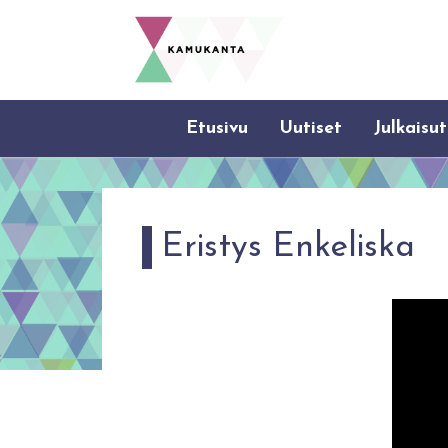
Etusivu
Uutiset
Julkaisut
Eristys Enkeliska