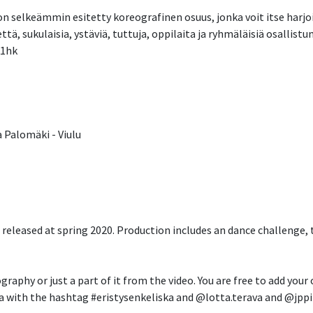
n selkeämmin esitetty koreografinen osuus, jonka voit itse harjoit
ä, sukulaisia, ystäviä, tuttuja, oppilaita ja ryhmäläisiä osallis
k1hk
a Palomäki - Viulu
as released at spring 2020. Production includes an dance challenge
raphy or just a part of it from the video. You are free to add you
ia with the hashtag #eristysenkeliska and @lotta.terava and @jppi