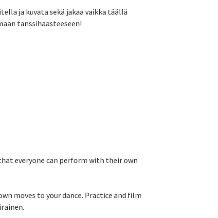
ella ja kuvata sekä jakaa vaikka täällä
tumaan tanssihaasteeseen!
, that everyone can perform with their own
r own moves to your dance. Practice and film
irainen.