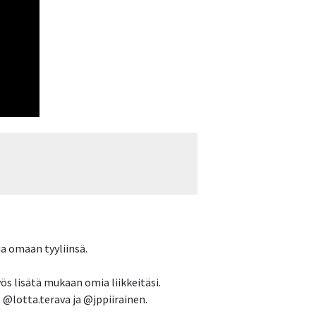
ia omaan tyyliinsä.
yös lisätä mukaan omia liikkeitäsi.
, @lotta.terava ja @jppiirainen.