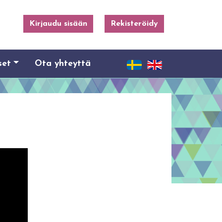
Kirjaudu sisään
Rekisteröidy
set
Ota yhteyttä