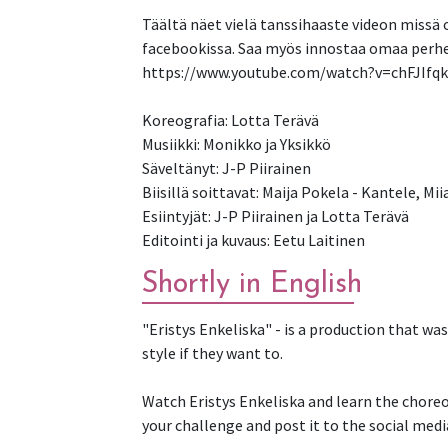
Täältä näet vielä tanssihaaste videon missä o
facebookissa. Saa myös innostaa omaa perhett
https://www.youtube.com/watch?v=chFJIfq
Koreografia: Lotta Terävä
Musiikki: Monikko ja Yksikkö
Säveltänyt: J-P Piirainen
Biisillä soittavat: Maija Pokela - Kantele, Mii
Esiintyjät: J-P Piirainen ja Lotta Terävä
Editointi ja kuvaus: Eetu Laitinen
Shortly in English
"Eristys Enkeliska" - is a production that w
style if they want to.
Watch Eristys Enkeliska and learn the choreog
your challenge and post it to the social med