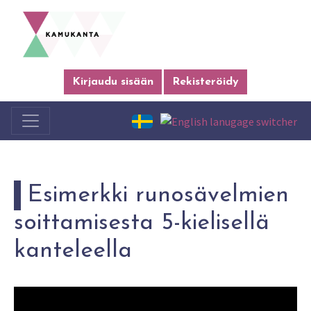
Kirjaudu sisään
Rekisteröidy
Esimerkki runosävelmien
soittamisesta 5-kielisellä
kanteleella