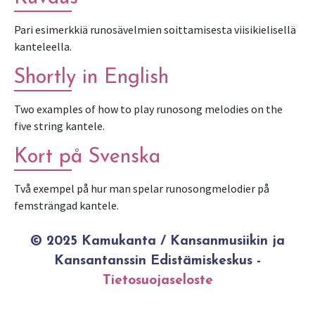
Pari esimerkkiä runosävelmien soittamisesta viisikielisellä
kanteleella.
Shortly in English
Two examples of how to play runosong melodies on the
five string kantele.
Kort på Svenska
Två exempel på hur man spelar runosongmelodier på
femsträngad kantele.
© 2025 Kamukanta / Kansanmusiikin ja
Kansantanssin Edistämiskeskus -
Tietosuojaseloste