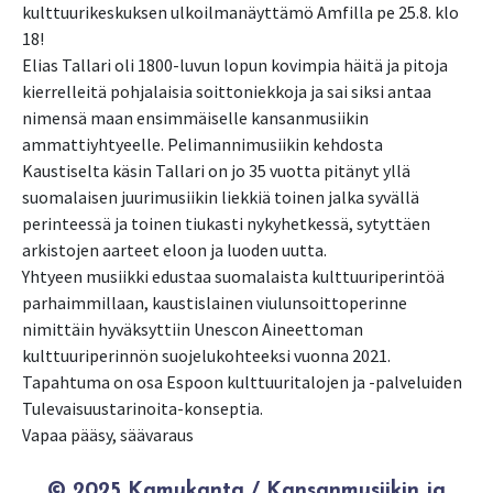
kulttuurikeskuksen ulkoilmanäyttämö Amfilla pe 25.8. klo
18!
Elias Tallari oli 1800-luvun lopun kovimpia häitä ja pitoja
kierrelleitä pohjalaisia soittoniekkoja ja sai siksi antaa
nimensä maan ensimmäiselle kansanmusiikin
ammattiyhtyeelle. Pelimannimusiikin kehdosta
Kaustiselta käsin Tallari on jo 35 vuotta pitänyt yllä
suomalaisen juurimusiikin liekkiä toinen jalka syvällä
perinteessä ja toinen tiukasti nykyhetkessä, sytyttäen
arkistojen aarteet eloon ja luoden uutta.
Yhtyeen musiikki edustaa suomalaista kulttuuriperintöä
parhaimmillaan, kaustislainen viulunsoittoperinne
nimittäin hyväksyttiin Unescon Aineettoman
kulttuuriperinnön suojelukohteeksi vuonna 2021.
Tapahtuma on osa Espoon kulttuuritalojen ja -palveluiden
Tulevaisuustarinoita-konseptia.
Vapaa pääsy, säävaraus
© 2025 Kamukanta / Kansanmusiikin ja