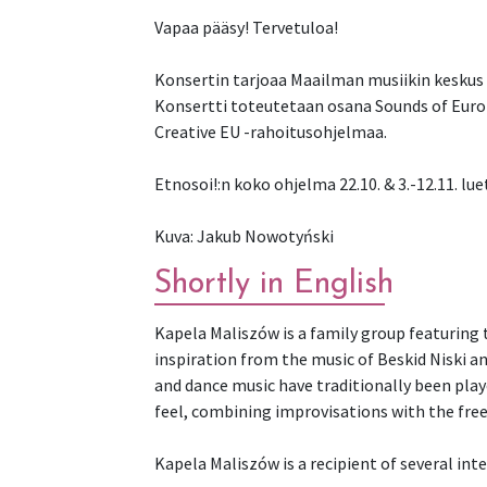
Vapaa pääsy! Tervetuloa!
Konsertin tarjoaa Maailman musiikin keskus
Konsertti toteutetaan osana Sounds of Euro
Creative EU -rahoitusohjelmaa.
Etnosoi!:n koko ohjelma 22.10. & 3.-12.11. luet
Kuva: Jakub Nowotyński
Shortly in English
Kapela Maliszów is a family group featuring
inspiration from the music of Beskid Niski a
and dance music have traditionally been play
feel, combining improvisations with the fre
Kapela Maliszów is a recipient of several in