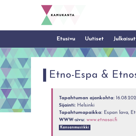
Etusivu
Uutiset
Julkaisut
Etno-Espa & Etnos
Tapahtuman ajankohta:
16.08.202
Sijainti:
Helsinki
Tapahtumapaikka:
Espan lava, Et
WWW-sivu:
www.etnosoi.fi
Kansanmusiikki