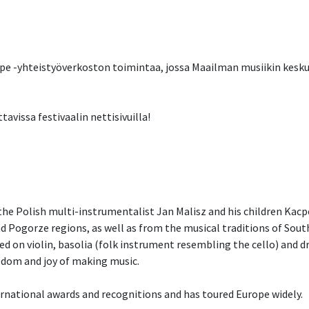
pe -yhteistyöverkoston toimintaa, jossa Maailman musiikin kesk
tavissa festivaalin nettisivuilla!
 the Polish multi-instrumentalist Jan Malisz and his children Ka
nd Pogorze regions, as well as from the musical traditions of Sou
ed on violin, basolia (folk instrument resembling the cello) and 
edom and joy of making music.
ternational awards and recognitions and has toured Europe widely.