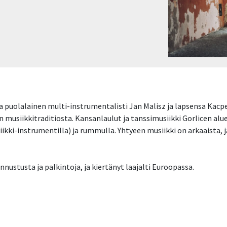
 puolalainen multi-instrumentalisti Jan Malisz ja lapsensa Kacpe
 musiikkitraditiosta. Kansanlaulut ja tanssimusiikki Gorlicen aluee
kki-instrumentilla) ja rummulla. Yhtyeen musiikki on arkaaista, ja
nustusta ja palkintoja, ja kiertänyt laajalti Euroopassa.