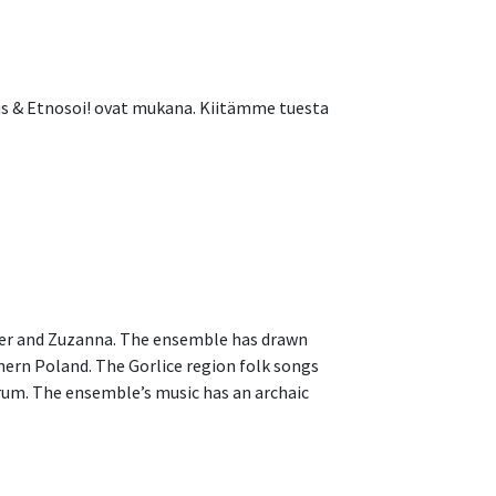
us & Etnosoi! ovat mukana. Kiitämme tuesta
cper and Zuzanna. The ensemble has drawn
thern Poland. The Gorlice region folk songs
drum. The ensemble’s music has an archaic