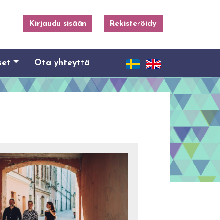
Kirjaudu sisään
Rekisteröidy
set
Ota yhteyttä