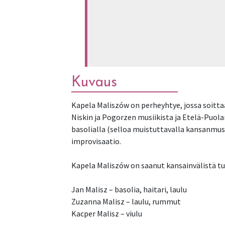
Kuvaus
Kapela Maliszów on perheyhtye, jossa soittaa
Niskin ja Pogorzen musiikista ja Etelä-Puolan
basolialla (selloa muistuttavalla kansanmusii
improvisaatio.
Kapela Maliszów on saanut kansainvälistä tun
Jan Malisz – basolia, haitari, laulu
Zuzanna Malisz – laulu, rummut
Kacper Malisz – viulu