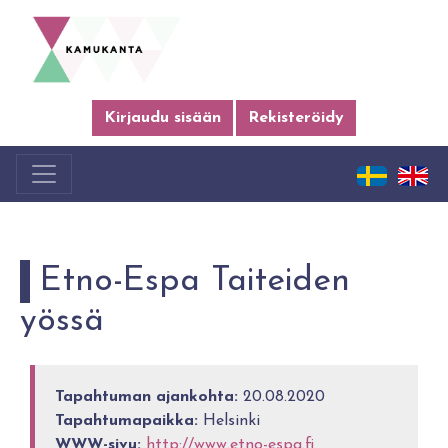
Kirjaudu sisään
Rekisteröidy
Etno-Espa Taiteiden
yössä
Tapahtuman ajankohta:
20.08.2020
Tapahtumapaikka:
Helsinki
WWW-sivu:
http://www.etno-espa.fi