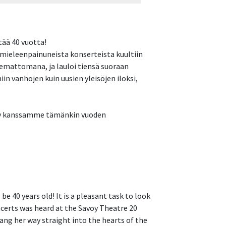
tää 40 vuotta!
 mieleenpainuneista konserteista kuultiin
untemattomana, ja lauloi tiensä suoraan
in vanhojen kuin uusien yleisöjen iloksi,
pysy kanssamme tämänkin vuoden
be 40 years old! It is a pleasant task to look
certs was heard at the Savoy Theatre 20
ng her way straight into the hearts of the