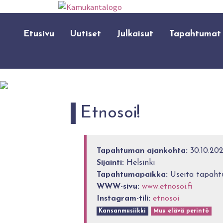
Etusivu
Uutiset
Julkaisut
Tapahtumat
Etnosoi!
Tapahtuman ajankohta:
30.10.2026
Sijainti:
Helsinki
Tapahtumapaikka:
Useita tapahtu
WWW-sivu:
www.etnosoi.fi
Instagram-tili:
etnosoi
Kansanmusiikki
Muu elävä perintö