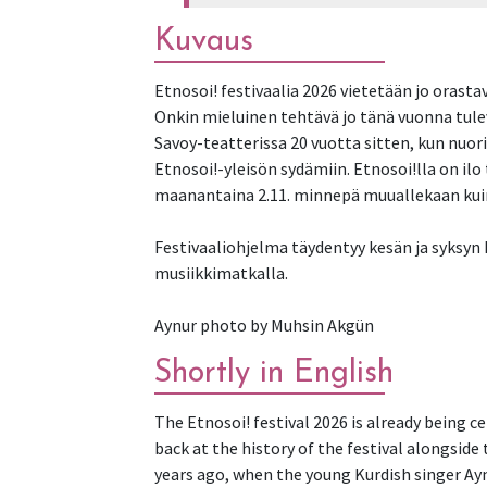
Kuvaus
Etnosoi! festivaalia 2026 vietetään jo orast
Onkin mieluinen tehtävä jo tänä vuonna tulev
Savoy-teatterissa 20 vuotta sitten, kun nuori
Etnosoi!-yleisön sydämiin. Etnosoi!lla on ilo
maanantaina 2.11. minnepä muuallekaan kuin 
Festivaaliohjelma täydentyy kesän ja syksy
musiikkimatkalla.
Aynur photo by Muhsin Akgün
Shortly in English
The Etnosoi! festival 2026 is already being ce
back at the history of the festival alongsi
years ago, when the young Kurdish singer Ay