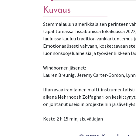
Kuvaus
Stemmalaulun amerikkalaisen perinteen vah
tapahtumassa Lissabonissa lokakuussa 2022, 
lauluissa kuuluu tradition vankka tuntemus 
Emotionaalisesti vahvaan, koskettavaan st
luonnonsuojeluaiheisia ja työväenliikkeen la
Windbornen jäsenet:
Lauren Breunig, Jeremy Carter-Gordon, Lynn
Illan avaa iranilainen multi-instrumentalist
aikana Mehrnoosh Zolfaghari on keskittynyt
on johtanut useisiin projekteihin ja sävellyks
Kesto 2 h 15 min, sis. väliajan