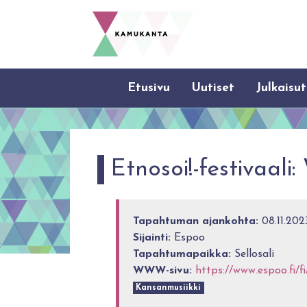
Etusivu
Uutiset
Julkaisut
Etnosoi!-festivaal
Tapahtuman ajankohta:
08.11.2023
Sijainti:
Espoo
Tapahtumapaikka:
Sellosali
WWW-sivu:
https://www.espoo.fi/
Kansanmusiikki