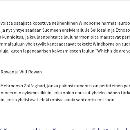
voista osaajista koostuva nelihenkinen Windborne hurmasi euro
ja nyt yhtye saadaan Suomeen ensivierailulle Sellosalin ja Etnoso
ja kunnioitus, ja kuulaanpuhtaita lauluharmonioita maustavat peri
emmalauluun yhdistyvät kantaaottavat tekstit: Windborne on tu
uluja, kuten legendaarisen kaivosmiesten laulun "Which side are yo
 Rowan ja Will Rowan
i Mehrnoosh Zolfaghari, jonka pääinstrumentti on perinteinen pers
 moderniin nykymusiikkiin, joka onkin noussut yhdeksi hänen tä
iin, jotka yhdistävät elektronisia ääniä santoorin soittoon.