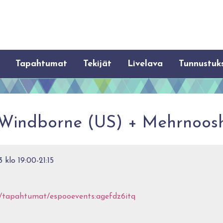
Tapahtumat
Tekijät
Livelava
Tunnustuk
i: Windborne (US) + Mehrnoosh
 klo 19:00-21:15
fi/tapahtumat/espooevents:agefdz6itq