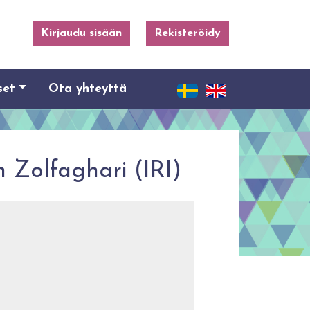
Kirjaudu sisään
Rekisteröidy
set
Ota yhteyttä
 Zolfaghari (IRI)