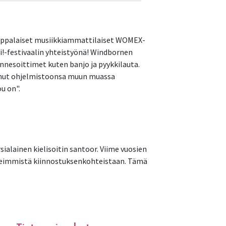
oppalaiset musiikkiammattilaiset WOMEX-
i!-festivaalin yhteistyönä! Windbornen
nnesoittimet kuten banjo ja pyykkilauta.
onut ohjelmistoonsa muun muassa
u on".
ialainen kielisoitin santoor. Viime vuosien
rkeimmistä kiinnostuksenkohteistaan. Tämä