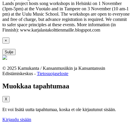
Lands project hosts song workshops in Helsinki on 1 November
(3pm-5pm) at the Vuotalo and in Tampere on 3 November (10 am-1
pm) at the Uulu Music School. The workshops are open to everyone
and free of charge, but advance registration is required. We commit
to safer space principles at these events. More information (in
Finnish): www.karjalastakolttienmaille.blogspot.com
×
Sulje
© 2025 Kamukanta / Kansanmusiikin ja Kansantanssin
Edistämiskeskus -
Tietosuojaseloste
Muokkaa tapahtumaa
X
Et voi lisätä uutta tapahtumaa, koska et ole kirjautunut sisään.
Kirjaudu sisään