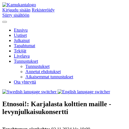
Kirjaudu sisään
Rekisteröidy
Siirry sisältöön
Etusivu
Uutiset
Julkaisut
Tapahtumat
Tekijät
Livelava
Tunnustukset
Tunnustukset
Annetut ehdotukset
Aikaisemmat tunnustukset
Ota yhteyttä
Etnosoi!: Karjalasta kolttien maille -
levynjulkaisukonsertti