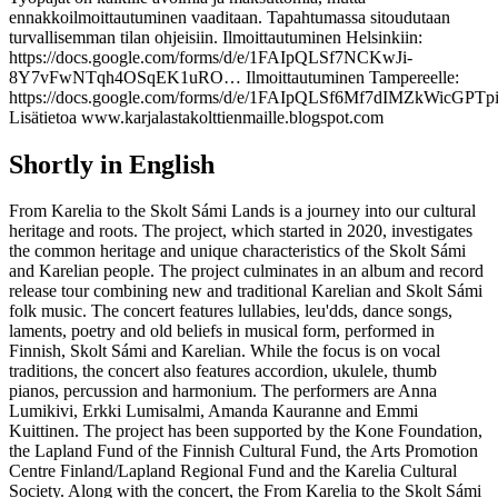
ennakkoilmoittautuminen vaaditaan. Tapahtumassa sitoudutaan
turvallisemman tilan ohjeisiin. Ilmoittautuminen Helsinkiin:
https://docs.google.com/forms/d/e/1FAIpQLSf7NCKwJi-
8Y7vFwNTqh4OSqEK1uRO… Ilmoittautuminen Tampereelle:
https://docs.google.com/forms/d/e/1FAIpQLSf6Mf7dIMZkWicGPT
Lisätietoa www.karjalastakolttienmaille.blogspot.com
Shortly in English
From Karelia to the Skolt Sámi Lands is a journey into our cultural
heritage and roots. The project, which started in 2020, investigates
the common heritage and unique characteristics of the Skolt Sámi
and Karelian people. The project culminates in an album and record
release tour combining new and traditional Karelian and Skolt Sámi
folk music. The concert features lullabies, leu'dds, dance songs,
laments, poetry and old beliefs in musical form, performed in
Finnish, Skolt Sámi and Karelian. While the focus is on vocal
traditions, the concert also features accordion, ukulele, thumb
pianos, percussion and harmonium. The performers are Anna
Lumikivi, Erkki Lumisalmi, Amanda Kauranne and Emmi
Kuittinen. The project has been supported by the Kone Foundation,
the Lapland Fund of the Finnish Cultural Fund, the Arts Promotion
Centre Finland/Lapland Regional Fund and the Karelia Cultural
Society. Along with the concert, the From Karelia to the Skolt Sámi