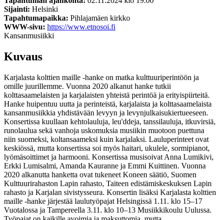
Tapahtuman ajankohta:
02.11.2024 klo 19:00
Sijainti:
Helsinki
Tapahtumapaikka:
Pihlajamäen kirkko
WWW-sivu:
https://www.etnosoi.fi
Kansanmusiikki
Kuvaus
Karjalasta kolttien maille -hanke on matka kulttuuriperintöön ja
omille juurillemme. Vuonna 2020 alkanut hanke tutkii
kolttasaamelaisten ja karjalaisten yhteistä perintöä ja erityispiirteitä.
Hanke huipentuu uutta ja perinteistä, karjalaista ja kolttasaamelaista
kansanmusiikkia yhdistävään levyyn ja levynjulkaisukiertueeseen.
Konsertissa kuullaan kehtolauluja, leu'ddeja, tanssilauluja, itkuvirsiä,
runolaulua sekä vanhoja uskomuksia musiikin muotoon puettuna
niin suomeksi, koltansaameksi kuin karjalaksi. Lauluperinteet ovat
keskiössä, mutta konsertissa soi myös haitari, ukulele, sormipianot,
lyömäsoittimet ja harmooni. Konsertissa musisoivat Anna Lumikivi,
Erkki Lumisalmi, Amanda Kauranne ja Emmi Kuittinen. Vuonna
2020 alkanutta hanketta ovat tukeneet Koneen säätiö, Suomen
Kulttuurirahaston Lapin rahasto, Taiteen edistämiskeskuksen Lapin
rahasto ja Karjalan sivistysseura. Konsertin lisäksi Karjalasta kolttien
maille -hanke järjestää laulutyöpajat Helsingissä 1.11. klo 15–17
Vuotalossa ja Tampereella 3.11. klo 10–13 Musiikkikoulu Uulussa.
Työpajat on kaikille avoimia ja maksuttomia, mutta