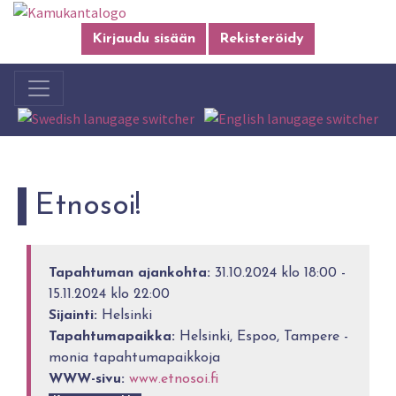
Kirjaudu sisään
Rekisteröidy
Etnosoi!
Tapahtuman ajankohta:
31.10.2024 klo 18:00 -
15.11.2024 klo 22:00
Sijainti:
Helsinki
Tapahtumapaikka:
Helsinki, Espoo, Tampere -
monia tapahtumapaikkoja
WWW-sivu:
www.etnosoi.fi