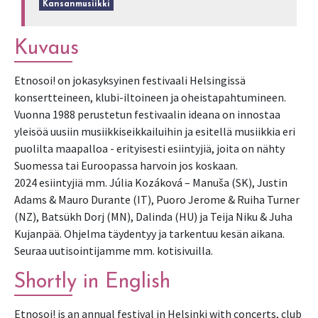
Kansanmusiikki
Kuvaus
Etnosoi! on jokasyksyinen festivaali Helsingissä
konsertteineen, klubi-iltoineen ja oheistapahtumineen.
Vuonna 1988 perustetun festivaalin ideana on innostaa
yleisöä uusiin musiikkiseikkailuihin ja esitellä musiikkia eri
puolilta maapalloa - erityisesti esiintyjiä, joita on nähty
Suomessa tai Euroopassa harvoin jos koskaan.
2024 esiintyjiä mm. Júlia Kozáková – Manuša (SK), Justin
Adams & Mauro Durante (IT), Puoro Jerome & Ruiha Turner
(NZ), Batsükh Dorj (MN), Dalinda (HU) ja Teija Niku & Juha
Kujanpää. Ohjelma täydentyy ja tarkentuu kesän aikana.
Seuraa uutisointijamme mm. kotisivuilla.
Shortly in English
Etnosoi! is an annual festival in Helsinki with concerts, club