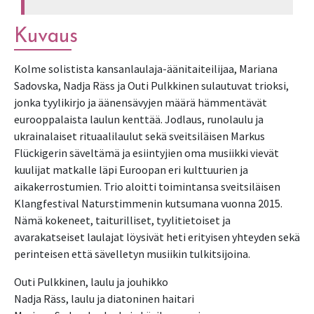
Kuvaus
Kolme solistista kansanlaulaja-äänitaiteilijaa, Mariana
Sadovska, Nadja Räss ja Outi Pulkkinen sulautuvat trioksi,
jonka tyylikirjo ja äänensävyjen määrä hämmentävät
eurooppalaista laulun kenttää. Jodlaus, runolaulu ja
ukrainalaiset rituaalilaulut sekä sveitsiläisen Markus
Flückigerin säveltämä ja esiintyjien oma musiikki vievät
kuulijat matkalle läpi Euroopan eri kulttuurien ja
aikakerrostumien. Trio aloitti toimintansa sveitsiläisen
Klangfestival Naturstimmenin kutsumana vuonna 2015.
Nämä kokeneet, taiturilliset, tyylitietoiset ja
avarakatseiset laulajat löysivät heti erityisen yhteyden sekä
perinteisen että sävelletyn musiikin tulkitsijoina.
Outi Pulkkinen, laulu ja jouhikko
Nadja Räss, laulu ja diatoninen haitari