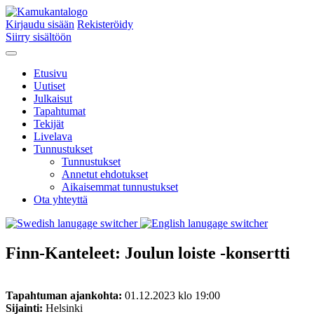
Kirjaudu sisään
Rekisteröidy
Siirry sisältöön
Etusivu
Uutiset
Julkaisut
Tapahtumat
Tekijät
Livelava
Tunnustukset
Tunnustukset
Annetut ehdotukset
Aikaisemmat tunnustukset
Ota yhteyttä
Finn-Kanteleet: Joulun loiste -konsertti
Tapahtuman ajankohta:
01.12.2023 klo 19:00
Sijainti:
Helsinki