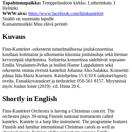
Tapahtumapaikka:
Temppeliaukion kirkko, Lutherinkatu 3
Helsinki
WWW-sivu:
https://www.facebook.com/finnkanteleet
Sisältö on suunnattu lapsille
Kansanmusiikki
Muu elävä perintö
Kuvaus
Finn-Kanteleet -orkesterin tunnelmallisessa joulukonsertissa
kuullaan kotimaisia ja ulkomaisia klassisia joululauluja sekä hieman
kevyempää ohjelmistoa. Solisteina konsertissa sädehtivät sopraano
Emilia Vesalainen-Pellas ja huilisti Hanne Lappalainen sekä
orkesterin omista riveistä kantelisti Johanna Aho-Salakka. Konsertin
johtaa Iida-Maria Kuronen. Käsiohjelma 15 €/10 € (aikuiset/lapset)
ovelta. Ennakkovaraukset ja tiedustelut: 050-561 8157. Myynnissä
myös Joulun loiste (2019) -cd. Hinta 20 €.
Shortly in English
Finn-Kanteleet Orchestra is having a Christmas concert. The
orchestra plays 39-string Finnish national instruments called
kanteles. Kantele is a harp like instrument. The programme features
Finnish and familiar international Christmas carols as well as