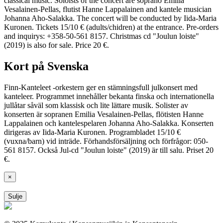
classical music. Soloists of the concert are soprano Emilia
Vesalainen-Pellas, flutist Hanne Lappalainen and kantele musician
Johanna Aho-Salakka. The concert will be conducted by Iida-Maria
Kuronen. Tickets 15/10 € (adults/chidren) at the entrance. Pre-orders
and inquirys: +358-50-561 8157. Christmas cd "Joulun loiste"
(2019) is also for sale. Price 20 €.
Kort på Svenska
Finn-Kanteleet -orkestern ger en stämningsfull julkonsert med
kanteleer. Programmet innehåller bekanta finska och internationella
jullåtar såväl som klassisk och lite lättare musik. Solister av
konserten är sopranen Emilia Vesalainen-Pellas, flötisten Hanne
Lappalainen och kantelespelaren Johanna Aho-Salakka. Konserten
dirigeras av Iida-Maria Kuronen. Programbladet 15/10 €
(vuxna/barn) vid inträde. Förhandsförsäljning och förfrågor: 050-
561 8157. Också Jul-cd "Joulun loiste" (2019) är till salu. Priset 20
€.
×
Sulje