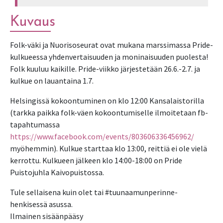
Kuvaus
Folk-väki ja Nuorisoseurat ovat mukana marssimassa Pride-
kulkueessa yhdenvertaisuuden ja moninaisuuden puolesta!
Folk kuuluu kaikille. Pride-viikko järjestetään 26.6.-2.7. ja
kulkue on lauantaina 1.7.
Helsingissä kokoontuminen on klo 12:00 Kansalaistorilla
(tarkka paikka folk-väen kokoontumiselle ilmoitetaan fb-
tapahtumassa
https://www.facebook.com/events/803606336456962/
myöhemmin). Kulkue starttaa klo 13:00, reittiä ei ole vielä
kerrottu. Kulkueen jälkeen klo 14:00-18:00 on Pride
Puistojuhla Kaivopuistossa.
Tule sellaisena kuin olet tai #tuunaamunperinne-
henkisessä asussa.
Ilmainen sisäänpääsy