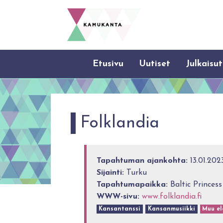
Etusivu
Uutiset
Julkaisut
Folklandia
Tapahtuman ajankohta:
13.01.2023
Sijainti:
Turku
Tapahtumapaikka:
Baltic Princess
WWW-sivu:
www.folklandia.fi
Kansantanssi
Kansanmusiikki
Muu el