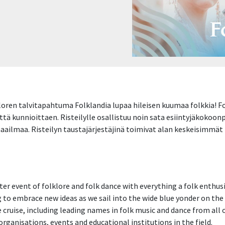
oren talvitapahtuma Folklandia lupaa hileisen kuumaa folkkia! Fol
tä kunnioittaen. Risteilylle osallistuu noin sata esiintyjäkokoo
aailmaa. Risteilyn taustajärjestäjinä toimivat alan keskeisimmät
nter event of folklore and folk dance with everything a folk enthus
ng to embrace new ideas as we sail into the wide blue yonder on th
cruise, including leading names in folk music and dance from all 
 organisations, events and educational institutions in the field.