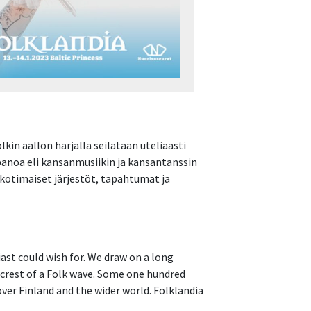
kin aallon harjalla seilataan uteliaasti
npanoa eli kansanmusiikin ja kansantanssin
 kotimaiset järjestöt, tapahtumat ja
iast could wish for. We draw on a long
e crest of a Folk wave. Some one hundred
over Finland and the wider world. Folklandia