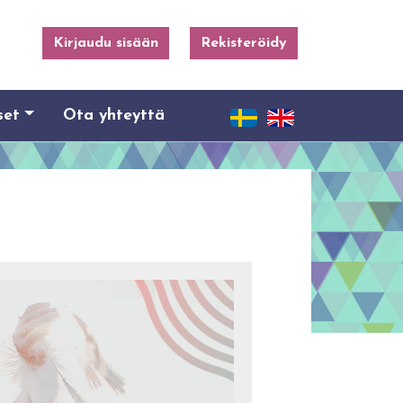
Kirjaudu sisään
Rekisteröidy
set
Ota yhteyttä