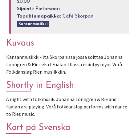
20:00
Sijainti:
Pietarsaari
Tapahtumapaikka:
Café Skorpan
Kansanmusiikki
Kuvaus
Kansanmusiikki-ilta Skorpanissa jossa soittaa Johanna
Lönngren & Rie sekä I Fäälan. Illassa esiintyy myös Vörå
Folkdanslag Rien musiikkiin.
Shortly in English
A night with folkmusik. Johanna Lönngren & Rie and I
Fäälan are playing. Vörå Folkdanslag performs with dance
to Ries music.
Kort på Svenska