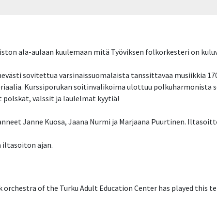
ston ala-aulaan kuulemaan mitä Työviksen folkorkesteri on kuluv
nevästi sovitettua varsinaissuomalaista tanssittavaa musiikkia 1
eriaalia. Kurssiporukan soitinvalikoima ulottuu polkuharmonista 
lskat, valssit ja laulelmat kyytiä!
nneet Janne Kuosa, Jaana Nurmi ja Marjaana Puurtinen. Iltasoitto
 iltasoiton ajan.
 orchestra of the Turku Adult Education Center has played this t