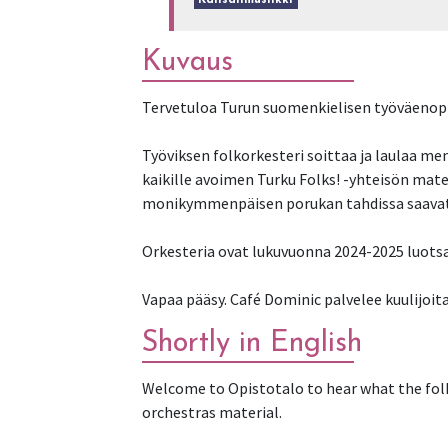
Kansanmusiikki
Kuvaus
Tervetuloa Turun suomenkielisen työväenopi
Työviksen folkorkesteri soittaa ja laulaa me
kaikille avoimen Turku Folks! -yhteisön mat
monikymmenpäisen porukan tahdissa saavat po
Orkesteria ovat lukuvuonna 2024-2025 luotsa
Vapaa pääsy. Café Dominic palvelee kuulijoita
Shortly in English
Welcome to Opistotalo to hear what the folk
orchestras material.