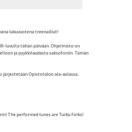
ana lukuvuotena treenaillut!
700-luvulta tähän päivään. Ohjelmisto on
selloon ja pyykkilaudasta saksofoniin. Tämän
 järjestetään Opistotalon ala-aulassa.
erm! The performed tunes are Turku Folks!