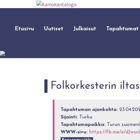
Etusivu
Uutiset
Julkaisut
Tapahtumat
Folkorkesterin iltas
Tapahtuman ajankohta:
23.04.202
Sijainti:
Turku
Tapahtumapaikka:
Turun suomenk
WWW-sivu:
https://fb.me/e/dJws