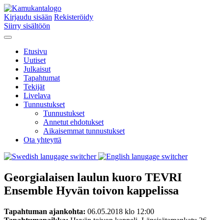
Kirjaudu sisään
Rekisteröidy
Siirry sisältöön
Etusivu
Uutiset
Julkaisut
Tapahtumat
Tekijät
Livelava
Tunnustukset
Tunnustukset
Annetut ehdotukset
Aikaisemmat tunnustukset
Ota yhteyttä
Georgialaisen laulun kuoro TEVRI
Ensemble Hyvän toivon kappelissa
Tapahtuman ajankohta:
06.05.2018 klo 12:00