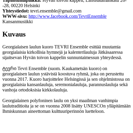
Tapahtumapaikka:
Hyvän toivon kappeli, Länsisätamankatu 26-
-28, 00220 Helsinki
Yhteystiedot:
tevri.ensemble@gmail.com
WWW-sivu:
http://www.facebook.com/TevriEnsemble
Kansanmusiikki
Kuvaus
Georgialaisen laulun kuoro TEVRI Ensemble esittää muutamia
georgialaisia kirkollisia hymnejä ja kalenterilauluja Jätkäsaaressa
sijaitsevan Hyvän toivon kappelin sunnuntaimessun yhteydessä.
ტევრი Tevri Ensemble (suom. Kaukametsän kuoro) on
georgialaisen laulun ystävistä koostuva ryhmä, joka on perustettu
vuonna 2017. Kuoro harjoittelee Helsingissä ja sen ohjelmistossa on
georgialaisia kansanlauluja, seremonialauluja, parannuslauluja sekä
vanhoja ortodoksisia kirkkolauluja.
Georgialainen polyfoninen laulu on yksi maailman vanhimpia
laulutraditioita ja se on vuonna 2008 lisätty UNESCOn ylläpitämään
Ihmiskunnan aineettoman kulttuuriperinnön luetteloon.