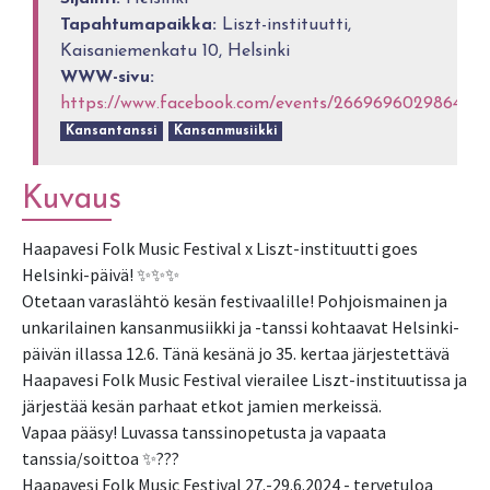
Tapahtumapaikka:
Liszt-instituutti,
Kaisaniemenkatu 10, Helsinki
WWW-sivu:
https://www.facebook.com/events/266969602986439
Kansantanssi
Kansanmusiikki
Kuvaus
Haapavesi Folk Music Festival x Liszt-instituutti goes
Helsinki-päivä! ✨✨✨
Otetaan varaslähtö kesän festivaalille! Pohjoismainen ja
unkarilainen kansanmusiikki ja -tanssi kohtaavat Helsinki-
päivän illassa 12.6. Tänä kesänä jo 35. kertaa järjestettävä
Haapavesi Folk Music Festival vierailee Liszt-instituutissa ja
järjestää kesän parhaat etkot jamien merkeissä.
Vapaa pääsy! Luvassa tanssinopetusta ja vapaata
tanssia/soittoa ✨???
Haapavesi Folk Music Festival 27.-29.6.2024 - tervetuloa