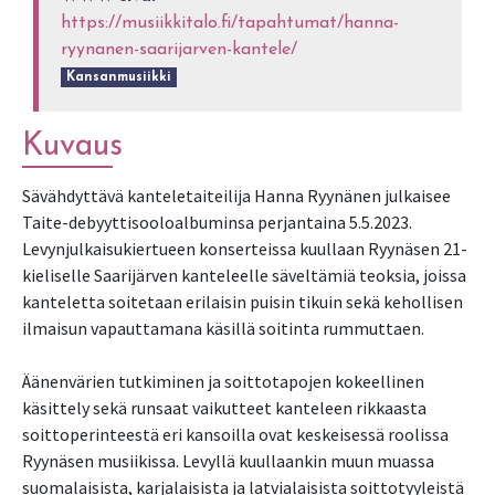
https://musiikkitalo.fi/tapahtumat/hanna-
ryynanen-saarijarven-kantele/
Kansanmusiikki
Kuvaus
Sävähdyttävä kanteletaiteilija Hanna Ryynänen julkaisee
Taite-debyyttisooloalbuminsa perjantaina 5.5.2023.
Levynjulkaisukiertueen konserteissa kuullaan Ryynäsen 21-
kieliselle Saarijärven kanteleelle säveltämiä teoksia, joissa
kanteletta soitetaan erilaisin puisin tikuin sekä kehollisen
ilmaisun vapauttamana käsillä soitinta rummuttaen.
Äänenvärien tutkiminen ja soittotapojen kokeellinen
käsittely sekä runsaat vaikutteet kanteleen rikkaasta
soittoperinteestä eri kansoilla ovat keskeisessä roolissa
Ryynäsen musiikissa. Levyllä kuullaankin muun muassa
suomalaisista, karjalaisista ja latvialaisista soittotyyleistä