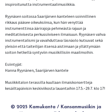
inspiroitunutta instrumentaalimusiikkia.
Ryynäsen soitossa Saarijärven kanteleen soinnillinen
rikkaus pääsee oikeuksiinsa, kun hän venyttää
instrumenttinsa äärirajoja pehmeästä rajuun ja
meditatiivisesta perkussiiviseen ilmaisuun. Ryynäsen vahva
instrumentalismi ja vavahduttava läsnäolo kutsuvat sekä
yleisön että taiteilijan itsensä aistimaan ja yllättymään
soiton hetkellä syntyviin musiikillisiin maailmoihin.
Esiintyjät:
Hanna Ryynänen, Saarijärven kantele
Musiikkitalon terassilla kuullaan ilmaiskonsertteja
kesäiltapäivisin keskiviikosta lauantaihin 17.5.–29.7. klo 17!
© 2025 Kamukanta / Kansanmusiikin ja