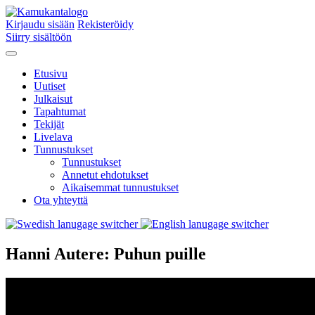
Kirjaudu sisään
Rekisteröidy
Siirry sisältöön
Etusivu
Uutiset
Julkaisut
Tapahtumat
Tekijät
Livelava
Tunnustukset
Tunnustukset
Annetut ehdotukset
Aikaisemmat tunnustukset
Ota yhteyttä
Hanni Autere: Puhun puille