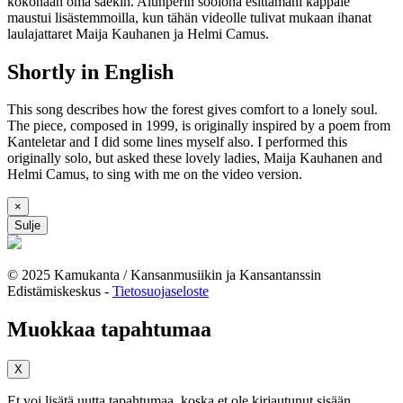
kokonaan oma säekin. Alunperin soolona esittämäni kappale
maustui lisästemmoilla, kun tähän videolle tulivat mukaan ihanat
laulajattaret Maija Kauhanen ja Helmi Camus.
Shortly in English
This song describes how the forest gives comfort to a lonely soul.
The piece, composed in 1999, is originally inspired by a poem from
Kanteletar and I did some lines myself also. I performed this
originally solo, but asked these lovely ladies, Maija Kauhanen and
Helmi Camus, to sing with me on the video version.
×
Sulje
© 2025 Kamukanta / Kansanmusiikin ja Kansantanssin
Edistämiskeskus -
Tietosuojaseloste
Muokkaa tapahtumaa
X
Et voi lisätä uutta tapahtumaa, koska et ole kirjautunut sisään.