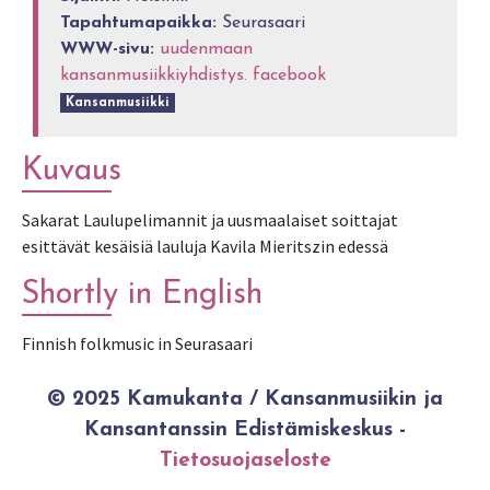
Tapahtumapaikka:
Seurasaari
WWW-sivu:
uudenmaan
kansanmusiikkiyhdistys. facebook
Kansanmusiikki
Kuvaus
Sakarat Laulupelimannit ja uusmaalaiset soittajat
esittävät kesäisiä lauluja Kavila Mieritszin edessä
Shortly in English
Finnish folkmusic in Seurasaari
© 2025 Kamukanta / Kansanmusiikin ja
Kansantanssin Edistämiskeskus -
Tietosuojaseloste