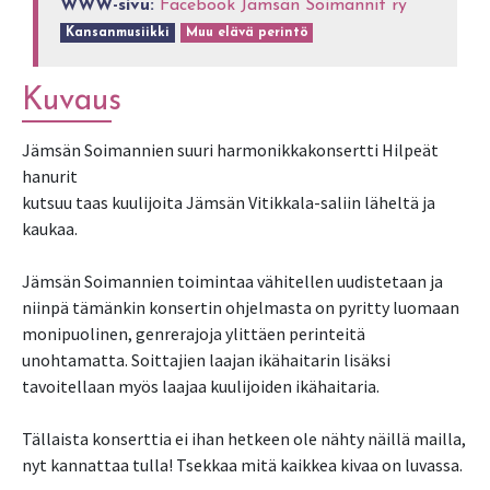
WWW-sivu:
Facebook Jämsän Soimannit ry
Kansanmusiikki
Muu elävä perintö
Kuvaus
Jämsän Soimannien suuri harmonikkakonsertti Hilpeät
hanurit
kutsuu taas kuulijoita Jämsän Vitikkala-saliin läheltä ja
kaukaa.
Jämsän Soimannien toimintaa vähitellen uudistetaan ja
niinpä tämänkin konsertin ohjelmasta on pyritty luomaan
monipuolinen, genrerajoja ylittäen perinteitä
unohtamatta. Soittajien laajan ikähaitarin lisäksi
tavoitellaan myös laajaa kuulijoiden ikähaitaria.
Tällaista konserttia ei ihan hetkeen ole nähty näillä mailla,
nyt kannattaa tulla! Tsekkaa mitä kaikkea kivaa on luvassa.