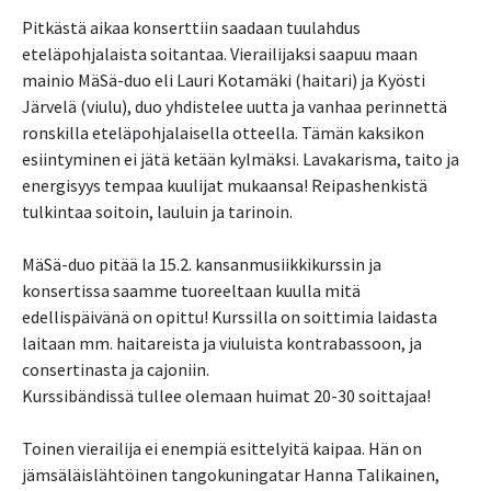
Pitkästä aikaa konserttiin saadaan tuulahdus
eteläpohjalaista soitantaa. Vierailijaksi saapuu maan
mainio MäSä-duo eli Lauri Kotamäki (haitari) ja Kyösti
Järvelä (viulu), duo yhdistelee uutta ja vanhaa perinnettä
ronskilla eteläpohjalaisella otteella. Tämän kaksikon
esiintyminen ei jätä ketään kylmäksi. Lavakarisma, taito ja
energisyys tempaa kuulijat mukaansa! Reipashenkistä
tulkintaa soitoin, lauluin ja tarinoin.
MäSä-duo pitää la 15.2. kansanmusiikkikurssin ja
konsertissa saamme tuoreeltaan kuulla mitä
edellispäivänä on opittu! Kurssilla on soittimia laidasta
laitaan mm. haitareista ja viuluista kontrabassoon, ja
consertinasta ja cajoniin.
Kurssibändissä tullee olemaan huimat 20-30 soittajaa!
Toinen vierailija ei enempiä esittelyitä kaipaa. Hän on
jämsäläislähtöinen tangokuningatar Hanna Talikainen,