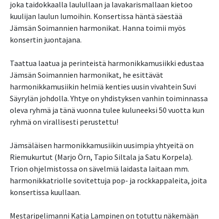
joka taidokkaalla laulullaan ja lavakarismallaan kietoo
kuulijan laulun lumoihin. Konsertissa häntä säestää
Jämsän Soimannien harmonikat. Hanna toimii myös
konsertin juontajana.
Taattua laatua ja perinteistä harmonikkamusiikki edustaa
Jämsän Soimannien harmonikat, he esittävät
harmonikkamusiikin helmiä kenties uusin vivahtein Suvi
Säyrylän johdolla. Yhtye on yhdistyksen vanhin toiminnassa
oleva ryhmä ja tänä vuonna tulee kuluneeksi 50 vuotta kun
ryhmä on virallisesti perustettu!
Jämsäläisen harmonikkamusiikin uusimpia yhtyeitä on
Riemukurtut (Marjo Örn, Tapio Siltala ja Satu Korpela).
Trion ohjelmistossa on sävelmiä laidasta laitaan mm.
harmonikkatriolle sovitettuja pop- ja rockkappaleita, joita
konsertissa kuullaan.
Mestaripelimanni Katja Lampinen on totuttu näkemään