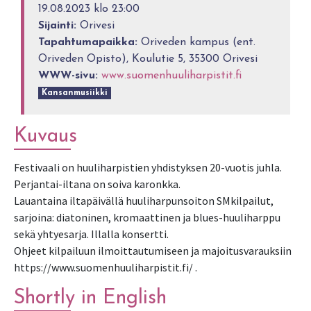
19.08.2023 klo 23:00
Sijainti:
Orivesi
Tapahtumapaikka:
Oriveden kampus (ent.
Oriveden Opisto), Koulutie 5, 35300 Orivesi
WWW-sivu:
www.suomenhuuliharpistit.fi
Kansanmusiikki
Kuvaus
Festivaali on huuliharpistien yhdistyksen 20-vuotis juhla.
Perjantai-iltana on soiva karonkka.
Lauantaina iltapäivällä huuliharpunsoiton SMkilpailut,
sarjoina: diatoninen, kromaattinen ja blues-huuliharppu
sekä yhtyesarja. Illalla konsertti.
Ohjeet kilpailuun ilmoittautumiseen ja majoitusvarauksiin
Shortly in English