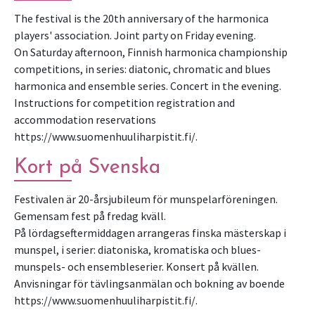
The festival is the 20th anniversary of the harmonica
players' association. Joint party on Friday evening.
On Saturday afternoon, Finnish harmonica championship
competitions, in series: diatonic, chromatic and blues
harmonica and ensemble series. Concert in the evening.
Instructions for competition registration and
accommodation reservations
https://www.suomenhuuliharpistit.fi/.
Kort på Svenska
Festivalen är 20-årsjubileum för munspelarföreningen.
Gemensam fest på fredag ​​kväll.
På lördagseftermiddagen arrangeras finska mästerskap i
munspel, i serier: diatoniska, kromatiska och blues-
munspels- och ensembleserier. Konsert på kvällen.
Anvisningar för tävlingsanmälan och bokning av boende
https://www.suomenhuuliharpistit.fi/.