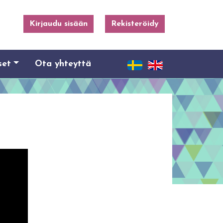
Kirjaudu sisään
Rekisteröidy
set
Ota yhteyttä