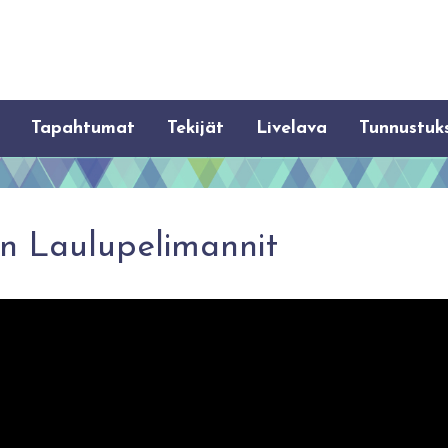
Tapahtumat
Tekijät
Livelava
Tunnustuk
Iin Laulupelimannit