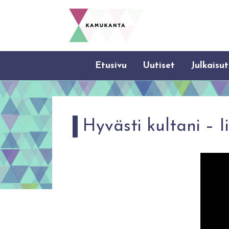
Etusivu
Uutiset
Julkaisut
Hyvästi kultani – 