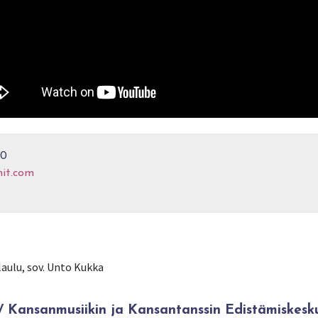
20
nit.com
aulu, sov. Unto Kukka
Kansanmusiikin ja Kansantanssin Edistämiskesk