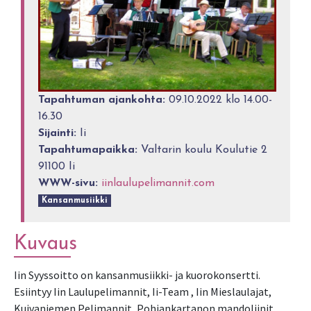
Tapahtuman ajankohta:
09.10.2022 klo 14.00-
16.30
Sijainti:
Ii
Tapahtumapaikka:
Valtarin koulu Koulutie 2
91100 Ii
WWW-sivu:
iinlaulupelimannit.com
Kansanmusiikki
Kuvaus
Iin Syyssoitto on kansanmusiikki- ja kuorokonsertti.
Esiintyy Iin Laulupelimannit, Ii-Team , Iin Mieslaulajat,
Kuivaniemen Pelimannit, Pohjankartanon mandoliinit,