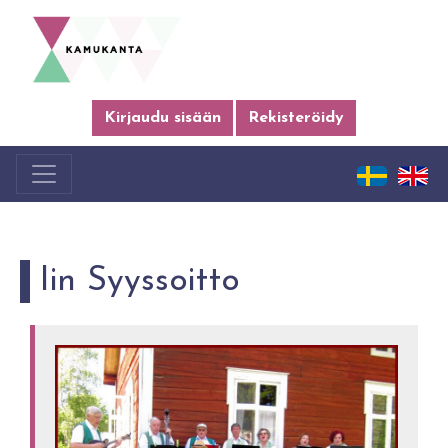
Kirjaudu sisään
Rekisteröidy
Iin Syyssoitto