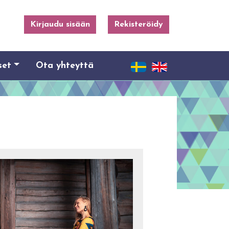
Kirjaudu sisään
Rekisteröidy
set
Ota yhteyttä