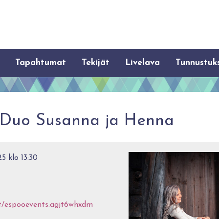
Tapahtumat
Tekijät
Livelava
Tunnustuk
i: Duo Susanna ja Henna
5 klo 13:30
at/espooevents:agjt6whxdm