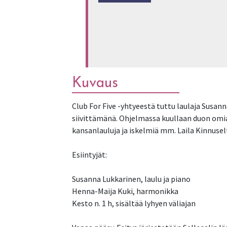
Kuvaus
Club For Five -yhtyeestä tuttu laulaja Susan
siivittämänä. Ohjelmassa kuullaan duon omia
kansanlauluja ja iskelmiä mm. Laila Kinnusel
Esiintyjät:
Susanna Lukkarinen, laulu ja piano
Henna-Maija Kuki, harmonikka
Kesto n. 1 h, sisältää lyhyen väliajan