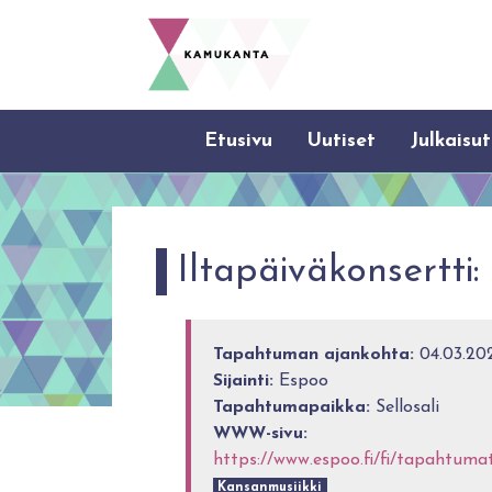
Etusivu
Uutiset
Julkaisut
Iltapäiväkonsertt
Tapahtuman ajankohta:
04.03.202
Sijainti:
Espoo
Tapahtumapaikka:
Sellosali
WWW-sivu:
https://www.espoo.fi/fi/tapahtum
Kansanmusiikki