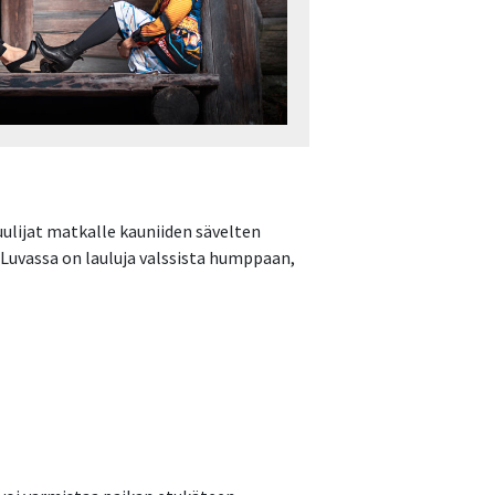
uulijat matkalle kauniiden sävelten
Luvassa on lauluja valssista humppaan,