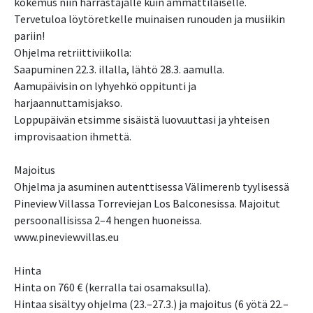
kokemus niin harrastajalle kuin ammattilaiselle.
Tervetuloa löytöretkelle muinaisen runouden ja musiikin
pariin!
Ohjelma retriittiviikolla:
Saapuminen 22.3. illalla, lähtö 28.3. aamulla.
Aamupäivisin on lyhyehkö oppitunti ja
harjaannuttamisjakso.
Loppupäivän etsimme sisäistä luovuuttasi ja yhteisen
improvisaation ihmettä.
Majoitus
Ohjelma ja asuminen autenttisessa Välimerenb tyylisessä
Pineview Villassa Torreviejan Los Balconesissa. Majoitut
persoonallisissa 2–4 hengen huoneissa.
www.pineviewvillas.eu
Hinta
Hinta on 760 € (kerralla tai osamaksulla).
Hintaa sisältyy ohjelma (23.–27.3.) ja majoitus (6 yötä 22.–