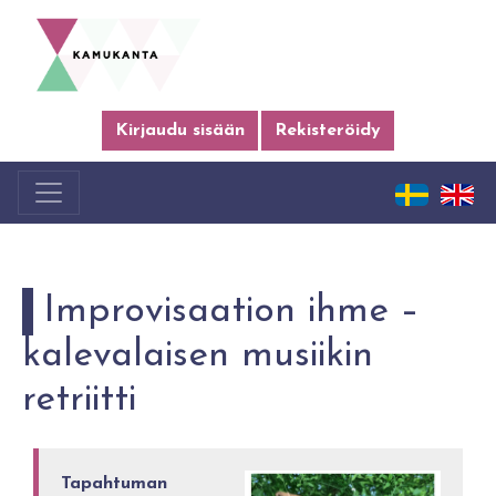
Kirjaudu sisään
Rekisteröidy
Improvisaation ihme –
kalevalaisen musiikin
retriitti
Tapahtuman