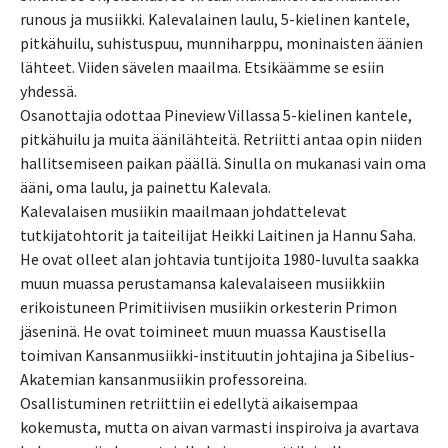
runous ja musiikki. Kalevalainen laulu, 5-kielinen kantele,
pitkähuilu, suhistuspuu, munniharppu, moninaisten äänien
lähteet. Viiden sävelen maailma. Etsikäämme se esiin
yhdessä.
Osanottajia odottaa Pineview Villassa 5-kielinen kantele,
pitkähuilu ja muita äänilähteitä. Retriitti antaa opin niiden
hallitsemiseen paikan päällä. Sinulla on mukanasi vain oma
ääni, oma laulu, ja painettu Kalevala.
Kalevalaisen musiikin maailmaan johdattelevat
tutkijatohtorit ja taiteilijat Heikki Laitinen ja Hannu Saha.
He ovat olleet alan johtavia tuntijoita 1980-luvulta saakka
muun muassa perustamansa kalevalaiseen musiikkiin
erikoistuneen Primitiivisen musiikin orkesterin Primon
jäseninä. He ovat toimineet muun muassa Kaustisella
toimivan Kansanmusiikki-instituutin johtajina ja Sibelius-
Akatemian kansanmusiikin professoreina.
Osallistuminen retriittiin ei edellytä aikaisempaa
kokemusta, mutta on aivan varmasti inspiroiva ja avartava