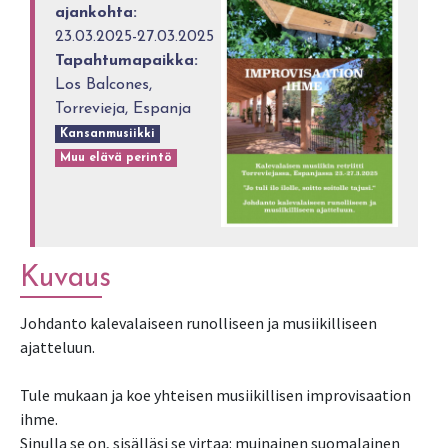
ajankohta:
23.03.2025-27.03.2025
Tapahtumapaikka:
Los Balcones,
Torrevieja, Espanja
Kansanmusiikki
Muu elävä perintö
Kuvaus
Johdanto kalevalaiseen runolliseen ja musiikilliseen
ajatteluun.
Tule mukaan ja koe yhteisen musiikillisen improvisaation
ihme.
Sinulla se on, sisälläsi se virtaa: muinainen suomalainen