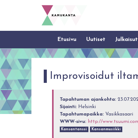
Etusivu
Uutiset
Julkaisut
Improvisoidut ilt
Tapahtuman ajankohta:
23.07.202
Sijainti:
Helsinki
Tapahtumapaikka:
Vasikkasaari
WWW-sivu:
http://www.tsuumi.co
Kansantanssi
Kansanmusiikki