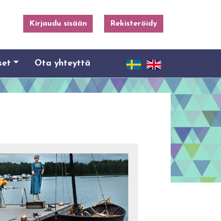
Kirjaudu sisään
Rekisteröidy
set
Ota yhteyttä