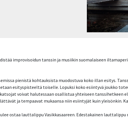
distää improvisoidun tanssin ja musiikin suomalaiseen iltamaperi
missa pienistä kohtauksista muodostuva koko illan esitys. Tanssi
etetaan esityspisteeltä toiselle. Lopuksi koko esiintyvä joukko to
katsojat voivat halutessaan osallistua yhteiseen tanssihetkeen el
llättävät ja tempaavat mukaansa niin esiintyjät kuin yleisönkin. Ka
tulee ostaa lauttalippu Vasikkasaareen. Edestakainen lauttalipp