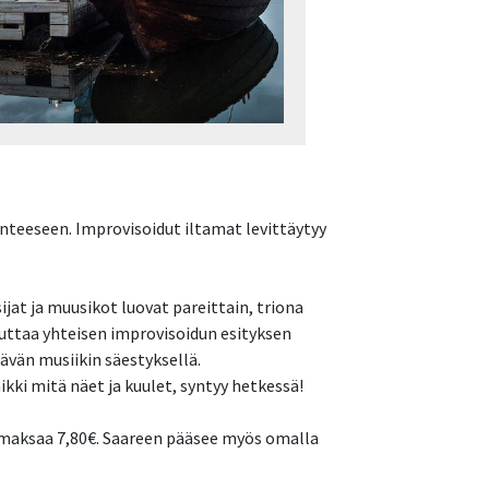
nteeseen. Improvisoidut iltamat levittäytyy
jat ja muusikot luovat pareittain, triona
teuttaa yhteisen improvisoidun esityksen
ävän musiikin säestyksellä.
ikki mitä näet ja kuulet, syntyy hetkessä!
u maksaa 7,80€. Saareen pääsee myös omalla