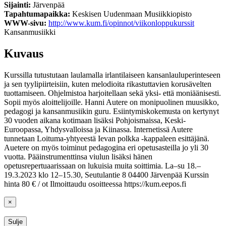
Sijainti:
Järvenpää
Tapahtumapaikka:
Keskisen Uudenmaan Musiikkiopisto
WWW-sivu:
http://www.kum.fi/opinnot/viikonloppukurssit
Kansanmusiikki
Kuvaus
Kurssilla tutustutaan laulamalla irlantilaiseen kansanlauluperinteseen
ja sen tyylipiirteisiin, kuten melodioita rikastuttavien korusävelten
tuottamiseen. Ohjelmistoa harjoitellaan sekä yksi- että moniäänisesti.
Sopii myös aloittelijoille. Hanni Autere on monipuolinen muusikko,
pedagogi ja kansanmusiikin guru. Esiintymiskokemusta on kertynyt
30 vuoden aikana kotimaan lisäksi Pohjoismaissa, Keski-
Euroopassa, Yhdysvalloissa ja Kiinassa. Internetissä Autere
tunnetaan Loituma-yhtyeestä Ievan polkka -kappaleen esittäjänä.
Auetere on myös toiminut pedagogina eri opetusasteilla jo yli 30
vuotta. Pääinstrumenttinsa viulun lisäksi hänen
opetusrepertuaarissaan on lukuisia muita soittimia. La–su 18.–
19.3.2023 klo 12–15.30, Seutulantie 8 04400 Järvenpää Kurssin
hinta 80 € / ot Ilmoittaudu osoitteessa https://kum.eepos.fi
×
Sulje