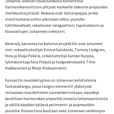
Johanna Juholan visualisoidussa konsertissa
harmonikansoittoon yhtyvät kankaille videoina projisoidut
mielikuvitusystävät. Mukana ovat haitaripappa, jonka
innoittamana soitto aikoinaan alkoi, youtube-
tähtikavalkadi, rakastunut navigaattori, taputuskuoro ja
kloonattujen Johannien orkesteri.
Äänensä, kasvonsa tai kätensä projektille ovat antaneet
mm. vokaalitaiteilijat Emma Salokoski, Tommy Lindgren,
Yona ja Maija Pokela, sirkustaiteilija Sampo Kurppa,
lyömäsoittaja Sara Puljula ja tangoakrobaatit Timo
Hakkarainen ja Marjo Kiukaanniemi.
Konsertin musiikkityylinä on Johannan kehittelemä
fantasiatango, jossa tangon elementit yhdistyvät
virtaavaan musiikilliseen tarinankerrontaan, saundeja
keräillään harmonikan ympärille omasta lähiympäristöstä
ja välillä käydään kylässä pelimanni- ja popmusiikin
puolella. Konsertissa kuullaan sekä Johannan vanhempia