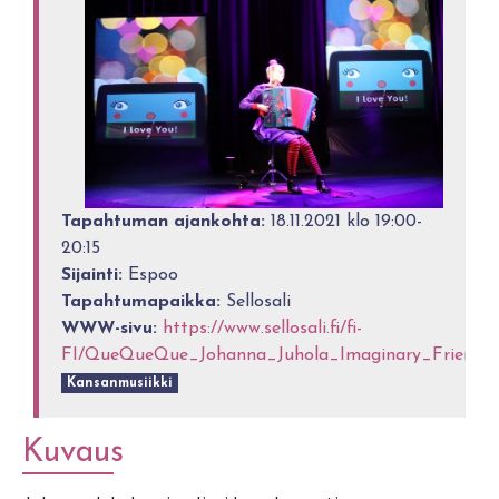
Tapahtuman ajankohta:
18.11.2021 klo 19:00-
20:15
Sijainti:
Espoo
Tapahtumapaikka:
Sellosali
WWW-sivu:
https://www.sellosali.fi/fi-
FI/QueQueQue_Johanna_Juhola_Imaginary_Frien(19
Kansanmusiikki
Kuvaus