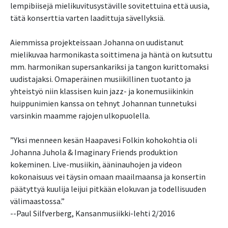
lempibiisejä mielikuvitusystäville sovitettuina että uusia,
tätä konserttia varten laadittuja sävellyksiä.
Aiemmissa projekteissaan Johanna on uudistanut
mielikuvaa harmonikasta soittimena ja häntä on kutsuttu
mm. harmonikan supersankariksi ja tangon kurittomaksi
uudistajaksi. Omaperäinen musiikillinen tuotanto ja
yhteistyö niin klassisen kuin jazz- ja konemusiikinkin
huippunimien kanssa on tehnyt Johannan tunnetuksi
varsinkin maamme rajojen ulkopuolella.
”Yksi menneen kesän Haapavesi Folkin kohokohtia oli
Johanna Juhola & Imaginary Friends produktion
kokeminen. Live-musiikin, ääninauhojen ja videon
kokonaisuus vei täysin omaan maailmaansa ja konsertin
päätyttyä kuulija leijui pitkään elokuvan ja todellisuuden
välimaastossa.”
--Paul Silfverberg, Kansanmusiikki-lehti 2/2016