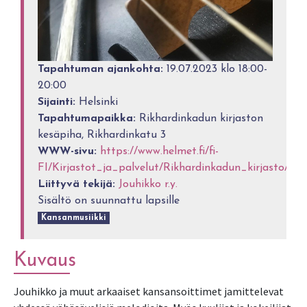
Tapahtuman ajankohta:
19.07.2023 klo 18:00-
20:00
Sijainti:
Helsinki
Tapahtumapaikka:
Rikhardinkadun kirjaston
kesäpiha, Rikhardinkatu 3
WWW-sivu:
https://www.helmet.fi/fi-
FI/Kirjastot_ja_palvelut/Rikhardinkadun_kirjasto/Jo
Liittyvä tekijä:
Jouhikko r.y.
Sisältö on suunnattu lapsille
Kansanmusiikki
Kuvaus
Jouhikko ja muut arkaaiset kansansoittimet jamittelevat