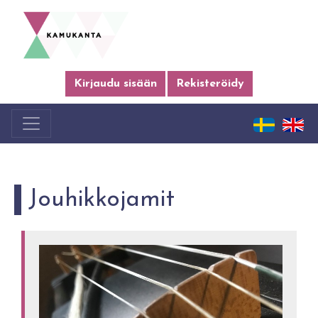
Kirjaudu sisään
Rekisteröidy
Jouhikkojamit