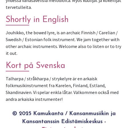
yhdessä vähäsävelisiä melodioita. Myös kuulijat ja kokeilijat
tervetulleita.
Shortly in English
Jouhikko, the bowed lyre, is an archaic Finnish / Carelian /
Swedish / Estonian folk instrument. We jam together with
other archaic instruments. Welcome also to listen or to try
it out.
Kort på Svenska
Talharpa / stråkharpa / strykelyre är en arkaisk
folkmusikinstrument fra Karelen, Finland, Estland,
Skandinavien. Vi spelar enkla låtar. Välkommen också med
andra arkaiska instrumenter!
© 2025 Kamukanta / Kansanmusiikin ja
Kansantanssin Edistämiskeskus -