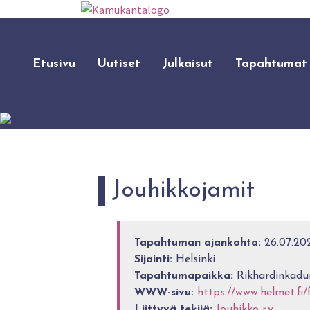
Etusivu
Uutiset
Julkaisut
Tapahtumat
Jouhikkojamit
Tapahtuman ajankohta:
26.07.202
Sijainti:
Helsinki
Tapahtumapaikka:
Rikhardinkadun
WWW-sivu:
https://www.helmet.fi
Liittyvä tekijä:
Jouhikko r.y.