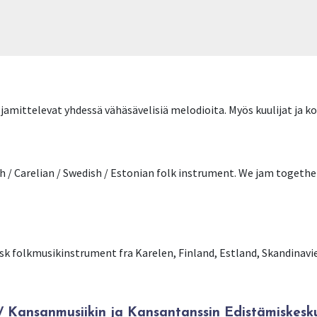
mittelevat yhdessä vähäsävelisiä melodioita. Myös kuulijat ja koke
ish / Carelian / Swedish / Estonian folk instrument. We jam toget
aisk folkmusikinstrument fra Karelen, Finland, Estland, Skandinavi
Kansanmusiikin ja Kansantanssin Edistämiskesk