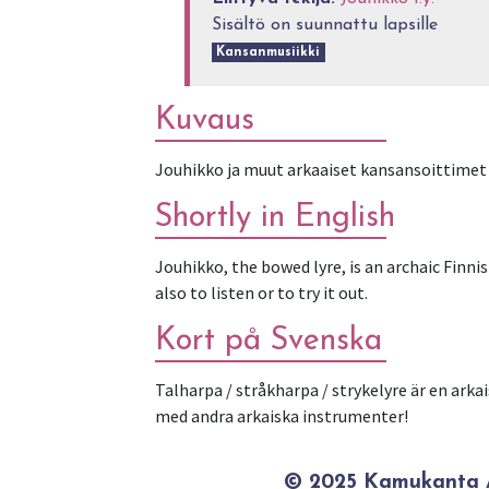
Sisältö on suunnattu lapsille
Kansanmusiikki
Kuvaus
Jouhikko ja muut arkaaiset kansansoittimet ja
Shortly in English
Jouhikko, the bowed lyre, is an archaic Finn
also to listen or to try it out.
Kort på Svenska
Talharpa / stråkharpa / strykelyre är en ark
med andra arkaiska instrumenter!
© 2025 Kamukanta / 