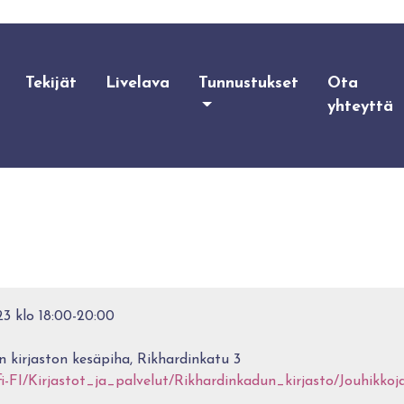
Tekijät
Livelava
Tunnustukset
Ota
yhteyttä
3 klo 18:00-20:00
 kirjaston kesäpiha, Rikhardinkatu 3
/fi-FI/Kirjastot_ja_palvelut/Rikhardinkadun_kirjasto/Jouhikk