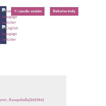
Kirjaudu sisään
Rekisteröidy
ojamit_Kesapihalla(262564)