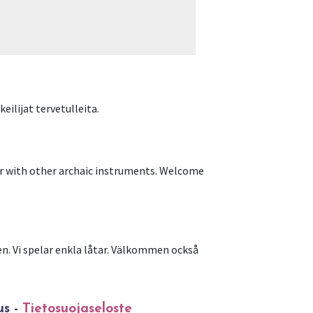
ilijat tervetulleita.
her with other archaic instruments. Welcome
en. Vi spelar enkla låtar. Välkommen också
us -
Tietosuojaseloste