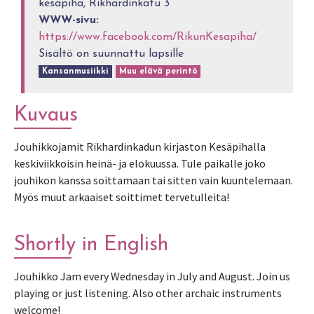
kesäpiha, Rikhardinkatu 3
WWW-sivu:
https://www.facebook.com/RikunKesapiha/
Sisältö on suunnattu lapsille
Kansanmusiikki
Muu elävä perintö
Kuvaus
Jouhikkojamit Rikhardinkadun kirjaston Kesäpihalla
keskiviikkoisin heinä- ja elokuussa. Tule paikalle joko
jouhikon kanssa soittamaan tai sitten vain kuuntelemaan.
Myös muut arkaaiset soittimet tervetulleita!
Shortly in English
Jouhikko Jam every Wednesday in July and August. Join us
playing or just listening. Also other archaic instruments
welcome!