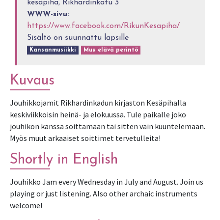
kesäpiha, Rikhardinkatu 3
WWW-sivu:
https://www.facebook.com/RikunKesapiha/
Sisältö on suunnattu lapsille
Kansanmusiikki
Muu elävä perintö
Kuvaus
Jouhikkojamit Rikhardinkadun kirjaston Kesäpihalla
keskiviikkoisin heinä- ja elokuussa. Tule paikalle joko
jouhikon kanssa soittamaan tai sitten vain kuuntelemaan.
Myös muut arkaaiset soittimet tervetulleita!
Shortly in English
Jouhikko Jam every Wednesday in July and August. Join us
playing or just listening. Also other archaic instruments
welcome!