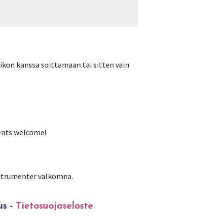
hikon kanssa soittamaan tai sitten vain
ments welcome!
instrumenter välkomna.
us -
Tietosuojaseloste