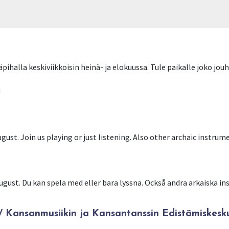
ihalla keskiviikkoisin heinä- ja elokuussa. Tule paikalle joko jou
!
ust. Join us playing or just listening. Also other archaic instru
ugust. Du kan spela med eller bara lyssna. Också andra arkaiska 
Kansanmusiikin ja Kansantanssin Edistämiskesk