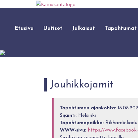
Etusivu
Uutiset
Julkaisut
Tapahtumat
Jouhikkojamit
Tapahtuman ajankohta:
18.08.202
Sijainti:
Helsinki
Tapahtumapaikka:
Rikhardinkadun
WWW-sivu:
https://www.facebook
Sisältö on suunnattu lapsille