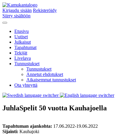
Kirjaudu sisään
Rekisteröidy
Siirry sisältöön
Etusivu
Uutiset
Julkaisut
Tapahtumat
Tekijät
Livelava
Tunnustukset
Tunnustukset
Annetut ehdotukset
Aikaisemmat tunnustukset
Ota yhteyttä
JuhlaSpelit 50 vuotta Kauhajoella
Tapahtuman ajankohta:
17.06.2022-19.06.2022
Sijainti:
Kauhajoki