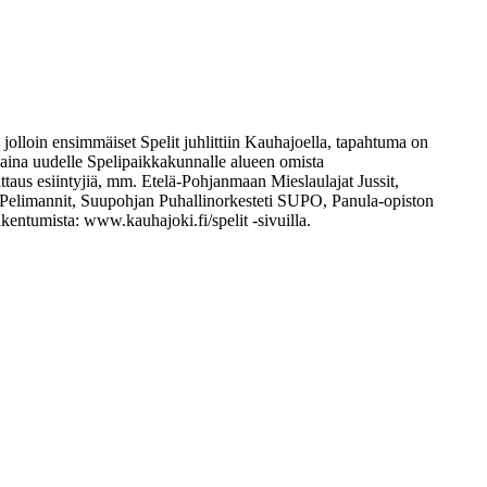
jolloin ensimmäiset Spelit juhlittiin Kauhajoella, tapahtuma on
n aina uudelle Spelipaikkakunnalle alueen omista
taus esiintyjiä, mm. Etelä-Pohjanmaan Mieslaulajat Jussit,
elimannit, Suupohjan Puhallinorkesteti SUPO, Panula-opiston
kentumista: www.kauhajoki.fi/spelit -sivuilla.