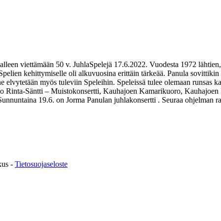
alleen viettämään 50 v. JuhlaSpelejä 17.6.2022. Vuodesta 1972 lähtien, 
pelien kehittymiselle oli alkuvuosina erittäin tärkeää. Panula sovittiki
 elvytetään myös tuleviin Speleihin. Speleissä tulee olemaan runsas kat
inta-Säntti – Muistokonsertti, Kauhajoen Kamarikuoro, Kauhajoen P
Sunnuntaina 19.6. on Jorma Panulan juhlakonsertti . Seuraa ohjelman ra
kus -
Tietosuojaseloste