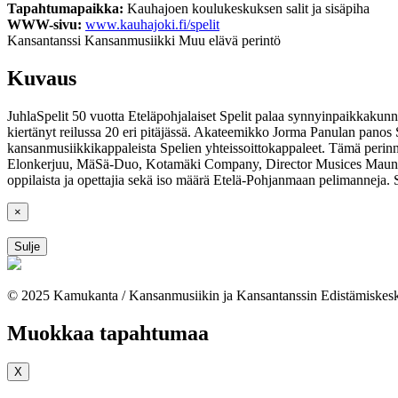
Tapahtumapaikka:
Kauhajoen koulukeskuksen salit ja sisäpiha
WWW-sivu:
www.kauhajoki.fi/spelit
Kansantanssi
Kansanmusiikki
Muu elävä perintö
Kuvaus
JuhlaSpelit 50 vuotta Eteläpohjalaiset Spelit palaa synnyinpaikkakunn
kiertänyt reilussa 20 eri pitäjässä. Akateemikko Jorma Panulan panos S
kansanmusiikkikappaleista Spelien yhteissoittokappaleet. Tämä perinne
Elonkerjuu, MäSä-Duo, Kotamäki Company, Director Musices Mauno R
oppilaista ja opettajia sekä iso määrä Etelä-Pohjanmaan pelimanneja. 
×
Sulje
© 2025 Kamukanta / Kansanmusiikin ja Kansantanssin Edistämiskes
Muokkaa tapahtumaa
X